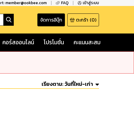
ort: member@ookbee.com
FAQ
เข้าสู่ระบบ
จัดการอีบุ๊ก
ตะกร้า
(
0
)
คอร์สออนไลน์
โปรโมชั่น
คะแนนสะสม
เรียงตาม:
วันที่ใหม่-เก่า