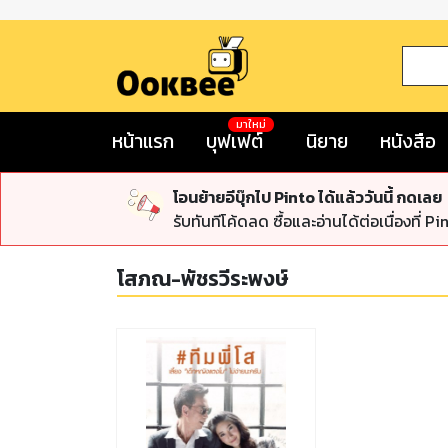
มาใหม่
หน้าแรก
บุฟเฟต์
นิยาย
หนังสือ
โอนย้ายอีบุ๊กไป Pinto ได้แล้ววันนี้ กดเลย
รับทันทีโค้ดลด ซื้อและอ่านได้ต่อเนื่องที่ Pi
โสภณ-พัชรวีระพงษ์