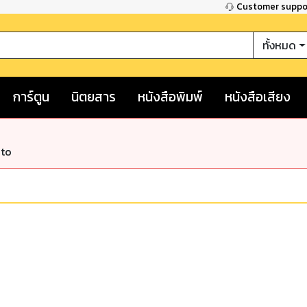
Customer supp
ทั้งหมด
การ์ตูน
นิตยสาร
หนังสือพิมพ์
หนังสือเสียง
nto