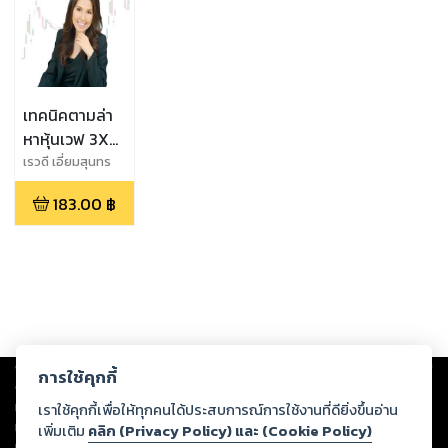
เทคนิคตามล่า
หาหุ้นเวฟ 3X
ด้วยคลื่นเอล
เรวดี เอี่ยมสุนทร
วิทย์ (รี สึนามิ)
เลียต
183.00
฿
Copyright ©
2026
Storylog Co., Ltd. - สตอรี่ล็อกขอสงวนสิทธิ์ไม่รับผิดชอบ
การใช้คุกกี้
ต่อผลงานหรือเนื้อหาใดที่อัปโหลดผ่านเว็บไซต์และปรากฏว่าละเมิดสิทธิใน
ทรัพย์สินทางปัญญาของบุคคลอื่นหรือขัดต่อกฎหมายและศีลธรรม ดังนั้น ผู้อ่าน
เราใช้คุกกี้เพื่อให้ทุกคนได้ประสบการณ์การใช้งานที่ดียิ่งขึ้นอ่าน
ทุกท่านโปรดใช้วิจารณญาณในการกลั่นกรองด้วยตนเอง และหากท่านพบว่าส่วน
เพิ่มเติม
คลิก (Privacy Policy) และ (Cookie Policy)
หนึ่งส่วนใดขัดต่อกฎหมายและศีลธรรม กรุณาแจ้งมายังบริษัท เพื่อทีมงานจะได้