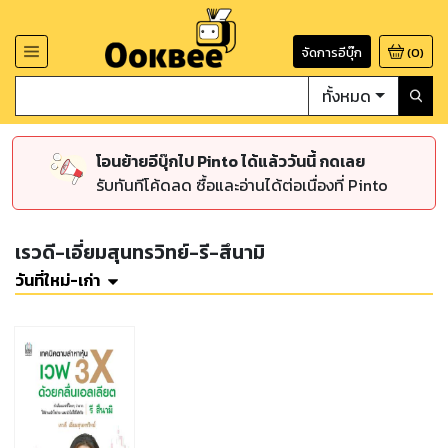
จัดการอีบุ๊ก
(
0
)
ทั้งหมด
โอนย้ายอีบุ๊กไป Pinto ได้แล้ววันนี้ กดเลย
รับทันทีโค้ดลด ซื้อและอ่านได้ต่อเนื่องที่ Pinto
เรวดี-เอี่ยมสุนทรวิทย์-รี-สึนามิ
วันที่ใหม่-เก่า