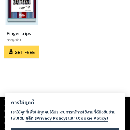
Finger trips
กาญ/พิษ
ณุ/pisithpong,กา
GET FREE
ญ,พิษ
ณุ,pisithpong
Copyright ©
2026
Storylog Co., Ltd. - สตอรี่ล็อกขอสงวนสิทธิ์ไม่รับผิดชอบ
การใช้คุกกี้
ต่อผลงานหรือเนื้อหาใดที่อัปโหลดผ่านเว็บไซต์และปรากฏว่าละเมิดสิทธิใน
ทรัพย์สินทางปัญญาของบุคคลอื่นหรือขัดต่อกฎหมายและศีลธรรม ดังนั้น ผู้อ่าน
เราใช้คุกกี้เพื่อให้ทุกคนได้ประสบการณ์การใช้งานที่ดียิ่งขึ้นอ่าน
ทุกท่านโปรดใช้วิจารณญาณในการกลั่นกรองด้วยตนเอง และหากท่านพบว่าส่วน
เพิ่มเติม
คลิก (Privacy Policy) และ (Cookie Policy)
หนึ่งส่วนใดขัดต่อกฎหมายและศีลธรรม กรุณาแจ้งมายังบริษัท เพื่อทีมงานจะได้
ดำเนินการในทันที ทั้งนี้ ทางสตอรี่ล็อกขอสงวนลิขสิทธิ์ตามพระราชบัญญัติ