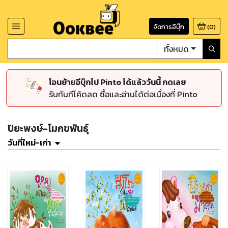
จัดการอีบุ๊ก
(
0
)
ทั้งหมด
โอนย้ายอีบุ๊กไป Pinto ได้แล้ววันนี้ กดเลย
รับทันทีโค้ดลด ซื้อและอ่านได้ต่อเนื่องที่ Pinto
ปิยะพงษ์-โมกขพันธุ์
วันที่ใหม่-เก่า