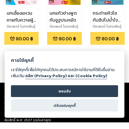
นกเอี้ยงแหวน
นกแก้วช่างพูด
กระต่ายหิวโซ
หายกับควายผู้
กับอูฐประหยัด
กับฮิปโปน้ำใจ
ซื้อสัตย์
งาม
ปิยะพงษ์ โมกขพันธุ์
ปิยะพงษ์ โมกขพันธุ์
ปิยะพงษ์ โมกขพันธุ์
80.00
฿
80.00
฿
80.00
฿
การใช้คุกกี้
เราใช้คุกกี้เพื่อให้ทุกคนได้ประสบการณ์การใช้งานที่ดียิ่งขึ้นอ่าน
เพิ่มเติม
คลิก (Privacy Policy) และ (Cookie Policy)
Copyright ©
2026
Storylog Co., Ltd. - สตอรี่ล็อกขอสงวนสิทธิ์ไม่รับผิดชอบ
ต่อผลงานหรือเนื้อหาใดที่อัปโหลดผ่านเว็บไซต์และปรากฏว่าละเมิดสิทธิใน
ยอมรับ
ทรัพย์สินทางปัญญาของบุคคลอื่นหรือขัดต่อกฎหมายและศีลธรรม ดังนั้น ผู้อ่าน
ทุกท่านโปรดใช้วิจารณญาณในการกลั่นกรองด้วยตนเอง และหากท่านพบว่าส่วน
ปรับแต่งคุกกี้
หนึ่งส่วนใดขัดต่อกฎหมายและศีลธรรม กรุณาแจ้งมายังบริษัท เพื่อทีมงานจะได้
ดำเนินการในทันที ทั้งนี้ ทางสตอรี่ล็อกขอสงวนลิขสิทธิ์ตามพระราชบัญญัติ
ลิขสิทธิ์ พ.ศ. 2537 (ฉบับล่าสุด)