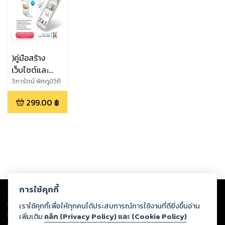
)คู่มือสร้าง
เว็บไซต์และ
mobile web
วิภารัตน์ พิศภูมิวิถี
ด้วย Joomla
299.00
฿
ฉ.Basic&Workshop
Copyright ©
2026
Storylog Co., Ltd. - สตอรี่ล็อกขอสงวนสิทธิ์ไม่รับผิดชอบ
การใช้คุกกี้
ต่อผลงานหรือเนื้อหาใดที่อัปโหลดผ่านเว็บไซต์และปรากฏว่าละเมิดสิทธิใน
ทรัพย์สินทางปัญญาของบุคคลอื่นหรือขัดต่อกฎหมายและศีลธรรม ดังนั้น ผู้อ่าน
เราใช้คุกกี้เพื่อให้ทุกคนได้ประสบการณ์การใช้งานที่ดียิ่งขึ้นอ่าน
ทุกท่านโปรดใช้วิจารณญาณในการกลั่นกรองด้วยตนเอง และหากท่านพบว่าส่วน
เพิ่มเติม
คลิก (Privacy Policy) และ (Cookie Policy)
หนึ่งส่วนใดขัดต่อกฎหมายและศีลธรรม กรุณาแจ้งมายังบริษัท เพื่อทีมงานจะได้