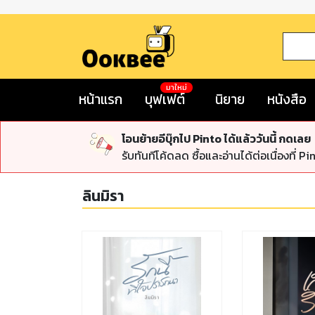
มาใหม่
หน้าแรก
บุฟเฟต์
นิยาย
หนังสือ
โอนย้ายอีบุ๊กไป Pinto ได้แล้ววันนี้ กดเลย
รับทันทีโค้ดลด ซื้อและอ่านได้ต่อเนื่องที่ Pi
ลินมิรา