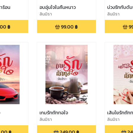
่าร้อน
อบอุ่นใจในคืนหนาว
บ่วงรักกับดั
ลินมิรา
ลินมิรา
.00
฿
99.00
฿
9
จ
เกมรักถักทอใจ
เส้นใยรักถัก
ลินมิรา
ลินมิรา
.00
฿
249.00
฿
24