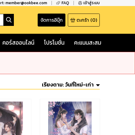
ort: member@ookbee.com
FAQ
เข้าสู่ระบบ
จัดการอีบุ๊ก
ตะกร้า
(
0
)
คอร์สออนไลน์
โปรโมชั่น
คะแนนสะสม
เรียงตาม:
วันที่ใหม่-เก่า