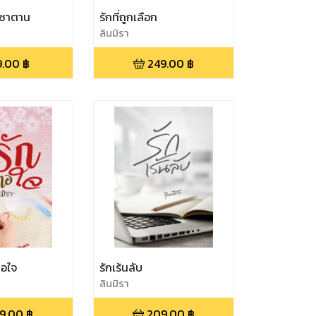
บซาตาน
รักที่ถูกเลือก
ลินมิรา
9.00
฿
249.00
฿
ทอใจ
รักเร้นลับ
ลินมิรา
9.00
฿
209.00
฿