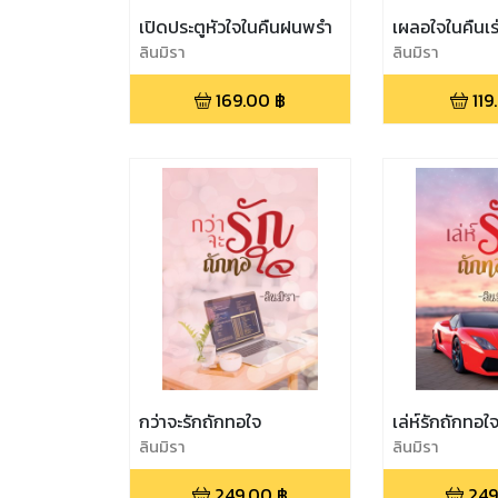
เปิดประตูหัวใจในคืนฝนพรำ
เผลอใจในคืนเร
ลินมิรา
ลินมิรา
169.00
฿
119
กว่าจะรักถักทอใจ
เล่ห์รักถักทอใ
ลินมิรา
ลินมิรา
249.00
฿
249