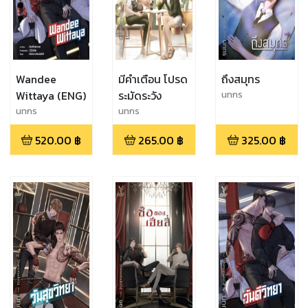
Wandee
มีคำเตือน โปรด
ถึงสมุทร
Wittaya (ENG)
ระมัดระวัง
นทกร
นทกร
นทกร
520.00
฿
265.00
฿
325.00
฿