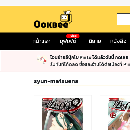
มาใหม่
หน้าแรก
บุฟเฟต์
นิยาย
หนังสือ
โอนย้ายอีบุ๊กไป Pinto ได้แล้ววันนี้ กดเลย
รับทันทีโค้ดลด ซื้อและอ่านได้ต่อเนื่องที่ Pi
syun-matsuena