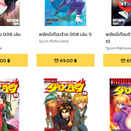
าย 008 เล่ม
พยัคฆ์เกือบร้าย 008 เล่ม 11
พยัคฆ์เกือบร
Syun Matsuena
10
a
Syun Matsue
.00
฿
69.00
฿
6