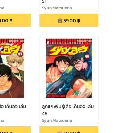
51
na
Syun Matsuena
9.00
฿
59.00
฿
ือ เค็นอิจิ เล่ม
ลูกแกะพันธุ์เสือ เค็นอิจิ เล่ม
46
na
Syun Matsuena