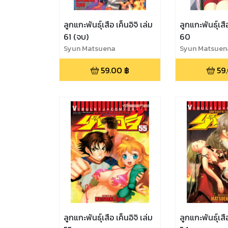
ลูกแกะพันธุ์เสือ เค็นอิจิ เล่ม
ลูกแกะพันธุ์เสือ
61 (จบ)
60
Syun Matsuena
Syun Matsuen
59.00
฿
59
ลูกแกะพันธุ์เสือ เค็นอิจิ เล่ม
ลูกแกะพันธุ์เสือ