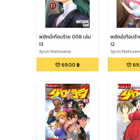
พยัคฆ์เกือบร้าย 008 เล่ม
พยัคฆ์เกือบร้
13
12
Syun Matsuena
Syun Matsuen
69.00
฿
69