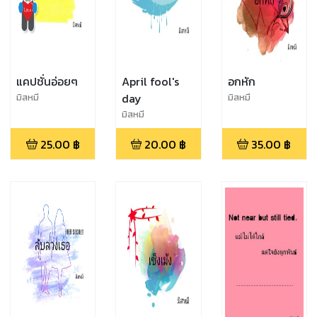
แคปชั่นอ่อยๆ
April fool's
อกหัก
day
มิสหมี
มิสหมี
มิสหมี
25.00
฿
20.00
฿
35.00
฿