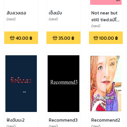
ลับลวงเธอ
เช็งเม้ง
Not near but
still tied.แม้ไม่
มิสหมี
มิสหมี
ได้อยู่ใกล้แต่ใจ
มิสหมี
ยังผูกพันธ์...
40.00
฿
35.00
฿
100.00
฿
ฟังฉันนะ2
Recommend3
Recommend2
มิสหมี
มิสหมี
มิสหมี