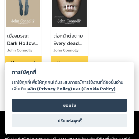
เมืองมรณะ
ต่อหน้าต่อตาย
Dark Hollow
Every dead
by John
Thing by
John Connolly
John Connolly
Connolly
John
395.00
฿
295.00
฿
Connolly
การใช้คุกกี้
เราใช้คุกกี้เพื่อให้ทุกคนได้ประสบการณ์การใช้งานที่ดียิ่งขึ้นอ่าน
เพิ่มเติม
คลิก (Privacy Policy) และ (Cookie Policy)
ยอมรับ
Copyright ©
2026
Storylog Co., Ltd. - สตอรี่ล็อกขอสงวนสิทธิ์ไม่รับผิดชอบ
ต่อผลงานหรือเนื้อหาใดที่อัปโหลดผ่านเว็บไซต์และปรากฏว่าละเมิดสิทธิใน
ปรับแต่งคุกกี้
ทรัพย์สินทางปัญญาของบุคคลอื่นหรือขัดต่อกฎหมายและศีลธรรม ดังนั้น ผู้อ่าน
ทุกท่านโปรดใช้วิจารณญาณในการกลั่นกรองด้วยตนเอง และหากท่านพบว่าส่วน
หนึ่งส่วนใดขัดต่อกฎหมายและศีลธรรม กรุณาแจ้งมายังบริษัท เพื่อทีมงานจะได้