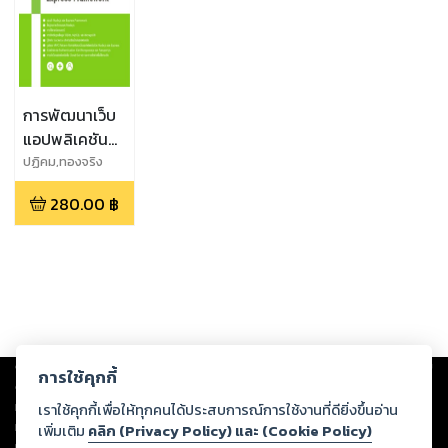
การพัฒนาเว็บ
แอปพลิเคชัน
ด้วย Node.js
ปฏิคม,ทองจริง
และ Express
280.00
฿
Framework
Copyright ©
2026
Storylog Co., Ltd. - สตอรี่ล็อกขอสงวนสิทธิ์ไม่รับผิดชอบ
การใช้คุกกี้
ต่อผลงานหรือเนื้อหาใดที่อัปโหลดผ่านเว็บไซต์และปรากฏว่าละเมิดสิทธิใน
ทรัพย์สินทางปัญญาของบุคคลอื่นหรือขัดต่อกฎหมายและศีลธรรม ดังนั้น ผู้อ่าน
เราใช้คุกกี้เพื่อให้ทุกคนได้ประสบการณ์การใช้งานที่ดียิ่งขึ้นอ่าน
ทุกท่านโปรดใช้วิจารณญาณในการกลั่นกรองด้วยตนเอง และหากท่านพบว่าส่วน
เพิ่มเติม
คลิก (Privacy Policy) และ (Cookie Policy)
หนึ่งส่วนใดขัดต่อกฎหมายและศีลธรรม กรุณาแจ้งมายังบริษัท เพื่อทีมงานจะได้