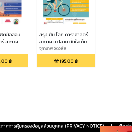
ิชิตข้อสอบ
สรุปเข้ม โลก ดาราศาสตร์
ร์ อวกาศ
อวกาศ ม.ปลาย มั่นใจเต็ม
นใจเต็ม 100
100
จุฑาเทพ จิตวิลัย
.00
฿
195.00
฿
ะกาศการคุ้มครองข้อมูลส่วนบุคคล (PRIVACY NOTICE)
|
ติดต่อ