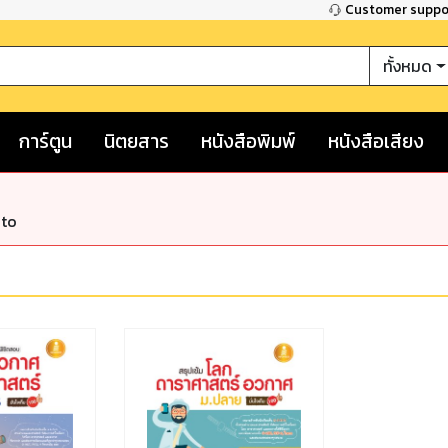
Customer supp
ทั้งหมด
การ์ตูน
นิตยสาร
หนังสือพิมพ์
หนังสือเสียง
nto