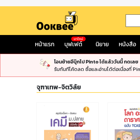
มาใหม่
หน้าแรก
บุฟเฟต์
นิยาย
หนังสือ
โอนย้ายอีบุ๊กไป Pinto ได้แล้ววันนี้ กดเลย
รับทันทีโค้ดลด ซื้อและอ่านได้ต่อเนื่องที่ Pi
จุฑาเทพ-จิตวิลัย