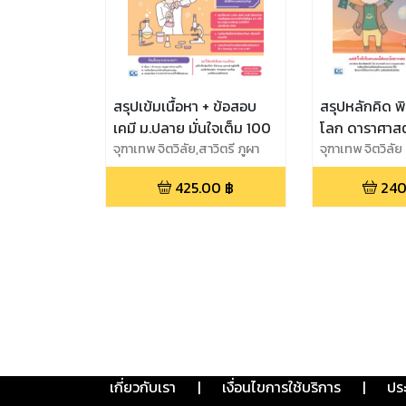
สรุปเข้มเนื้อหา + ข้อสอบ
สรุปหลักคิด พ
เคมี ม.ปลาย มั่นใจเต็ม 100
โลก ดาราศาสต
จุฑาเทพ จิตวิลัย,สาวิตรี ภูผา
ฉบับ TCAS มั่
จุฑาเทพ จิตวิลัย
แนบ
425.00
฿
240
เกี่ยวกับเรา
|
เงื่อนไขการใช้บริการ
|
ปร