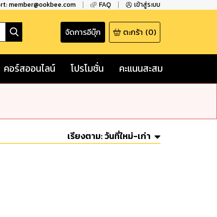
ort: member@ookbee.com
FAQ
เข้าสู่ระบบ
จัดการอีบุ๊ก
ตะกร้า
(
0
)
คอร์สออนไลน์
โปรโมชั่น
คะแนนสะสม
เรียงตาม:
วันที่ใหม่-เก่า