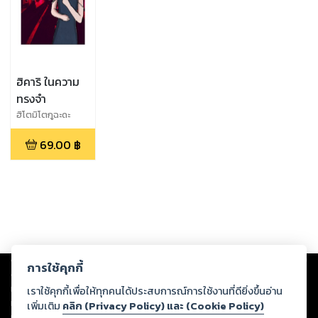
ฮิคาริ ในความ
ทรงจำ
ฮิโตมิโตกูฉะดะ
69.00
฿
Copyright ©
2026
Storylog Co., Ltd. - สตอรี่ล็อกขอสงวนสิทธิ์ไม่รับผิดชอบ
การใช้คุกกี้
ต่อผลงานหรือเนื้อหาใดที่อัปโหลดผ่านเว็บไซต์และปรากฏว่าละเมิดสิทธิใน
ทรัพย์สินทางปัญญาของบุคคลอื่นหรือขัดต่อกฎหมายและศีลธรรม ดังนั้น ผู้อ่าน
เราใช้คุกกี้เพื่อให้ทุกคนได้ประสบการณ์การใช้งานที่ดียิ่งขึ้นอ่าน
ทุกท่านโปรดใช้วิจารณญาณในการกลั่นกรองด้วยตนเอง และหากท่านพบว่าส่วน
เพิ่มเติม
คลิก (Privacy Policy) และ (Cookie Policy)
หนึ่งส่วนใดขัดต่อกฎหมายและศีลธรรม กรุณาแจ้งมายังบริษัท เพื่อทีมงานจะได้