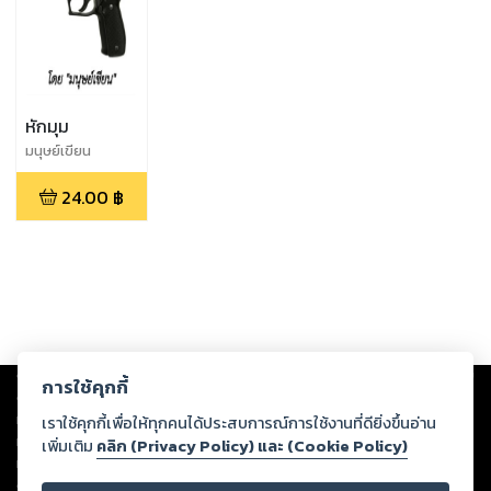
หักมุม
มนุษย์เขียน
24.00
฿
Copyright ©
2026
Storylog Co., Ltd. - สตอรี่ล็อกขอสงวนสิทธิ์ไม่รับผิดชอบ
การใช้คุกกี้
ต่อผลงานหรือเนื้อหาใดที่อัปโหลดผ่านเว็บไซต์และปรากฏว่าละเมิดสิทธิใน
ทรัพย์สินทางปัญญาของบุคคลอื่นหรือขัดต่อกฎหมายและศีลธรรม ดังนั้น ผู้อ่าน
เราใช้คุกกี้เพื่อให้ทุกคนได้ประสบการณ์การใช้งานที่ดียิ่งขึ้นอ่าน
ทุกท่านโปรดใช้วิจารณญาณในการกลั่นกรองด้วยตนเอง และหากท่านพบว่าส่วน
เพิ่มเติม
คลิก (Privacy Policy) และ (Cookie Policy)
หนึ่งส่วนใดขัดต่อกฎหมายและศีลธรรม กรุณาแจ้งมายังบริษัท เพื่อทีมงานจะได้
ดำเนินการในทันที ทั้งนี้ ทางสตอรี่ล็อกขอสงวนลิขสิทธิ์ตามพระราชบัญญัติ