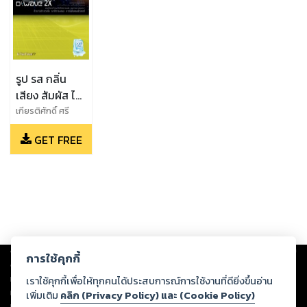
รูป รส กลิ่น
เสียง สัมผัส ไอ
ทีควอนตัม (๓):
เกียรติศักดิ์ ศรี
พิมานวัฒน์
คอมพิวเตอร์
GET FREE
(บรรณาธิการ), จิร
เชิงควอนตัม
วัฒน์ ตั้งปณิธาน
ความรู้รอบตัว
นท์, ธัญนันท์ ภูผา
(๒๕๖๐)
จง, นินนาท แดง
เนียม, ปรีติ โอวาท
ชัยพงศ์, พบพร
ด่านวิรุทัย, พลณพ
สมุทรประภูติ, รัฐ
Copyright ©
2026
Storylog Co., Ltd. - สตอรี่ล็อกขอสงวนสิทธิ์ไม่รับผิดชอบ
กร แก้วอ่วม, สุวิทย์
การใช้คุกกี้
ต่อผลงานหรือเนื้อหาใดที่อัปโหลดผ่านเว็บไซต์และปรากฏว่าละเมิดสิทธิใน
กิระวิทยา
ทรัพย์สินทางปัญญาของบุคคลอื่นหรือขัดต่อกฎหมายและศีลธรรม ดังนั้น ผู้อ่าน
เราใช้คุกกี้เพื่อให้ทุกคนได้ประสบการณ์การใช้งานที่ดียิ่งขึ้นอ่าน
ทุกท่านโปรดใช้วิจารณญาณในการกลั่นกรองด้วยตนเอง และหากท่านพบว่าส่วน
เพิ่มเติม
คลิก (Privacy Policy) และ (Cookie Policy)
หนึ่งส่วนใดขัดต่อกฎหมายและศีลธรรม กรุณาแจ้งมายังบริษัท เพื่อทีมงานจะได้