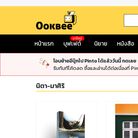
มาใหม่
หน้าแรก
บุฟเฟต์
นิยาย
หนังสือ
โอนย้ายอีบุ๊กไป Pinto ได้แล้ววันนี้ กดเลย
รับทันทีโค้ดลด ซื้อและอ่านได้ต่อเนื่องที่ Pi
นิตา-มาศิริ