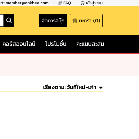
ort: member@ookbee.com
FAQ
เข้าสู่ระบบ
จัดการอีบุ๊ก
ตะกร้า
(
0
)
คอร์สออนไลน์
โปรโมชั่น
คะแนนสะสม
เรียงตาม:
วันที่ใหม่-เก่า