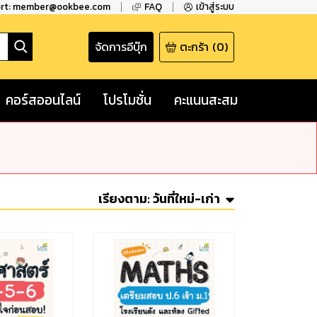
ort: member@ookbee.com
FAQ
เข้าสู่ระบบ
จัดการอีบุ๊ก
ตะกร้า
(
0
)
คอร์สออนไลน์
โปรโมชั่น
คะแนนสะสม
เรียงตาม:
วันที่ใหม่-เก่า