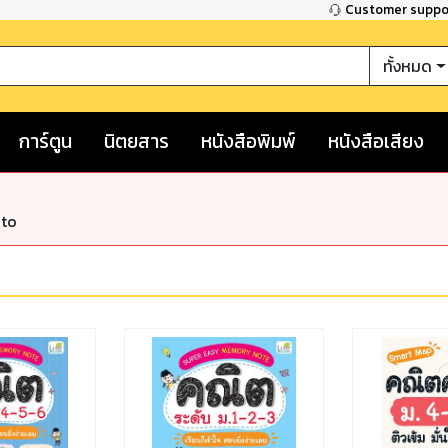
Customer supp
ทั้งหมด
การ์ตูน
นิตยสาร
หนังสือพิมพ์
หนังสือเสียง
nto