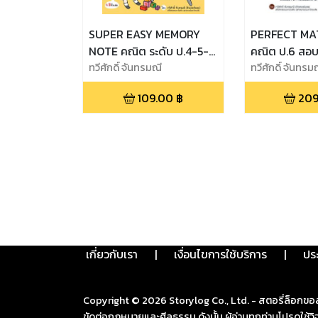
SUPER EASY MEMORY
PERFECT MAT
NOTE คณิต ระดับ ป.4-5-6
คณิต ป.6 สอบเ
เรียนก็เข้าใจ สอบยิ่งง่ายเลย
ทวีศักดิ์ จันทรมณี
สมบูรณ์
ทวีศักดิ์ จันทรม
109.00
฿
209
เกี่ยวกับเรา
|
เงื่อนไขการใช้บริการ
|
ปร
Copyright ©
2026
Storylog Co., Ltd. - สตอรี่ล็อกขอ
ขัดต่อกฎหมายและศีลธรรม ดังนั้น ผู้อ่านทุกท่านโปรดใ