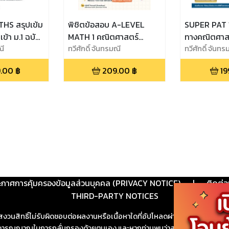
HS สรุปเข้ม
พิชิตข้อสอบ A-LEVEL
SUPER PAT 
ข้า ม.1 ฉบับ
MATH 1 คณิตศาสตร์
ทางคณิตศาสต
ณี
ประยุกต์ 1 ฉบับสมบูรณ์
ทวีศักดิ์ จันทรมณี
สมบูรณ์
ทวีศักดิ์ จันทร
.00
฿
209.00
฿
19
ะกาศการคุ้มครองข้อมูลส่วนบุคคล (PRIVACY NOTICE)
|
ติดต่อ
THIRD-PARTY NOTICES
สงวนสิทธิ์ไม่รับผิดชอบต่อผลงานหรือเนื้อหาใดที่อัปโหลดผ่านเว็บไซต์และปร
ช้วิจารณญาณในการกลั่นกรองด้วยตนเอง และหากท่านพบว่าส่วนหนึ่งส่วนใดขัดต