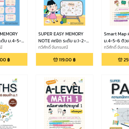
 MEMORY
SUPER EASY MEMORY
Smart Map 
ดับ ม.4-5-6
NOTE คณิต ระดับ ม.1-2-3
ม.4-5-6 ติวเข
สอบยิ่งง่ายเลย
ณี
เรียนก็เข้าใจ สอบยิ่งง่ายเลย
ทวีศักดิ์ จันทรมณี
สอบ! ฉบับสม
ทวีศักดิ์ จันทร
.00
฿
119.00
฿
25