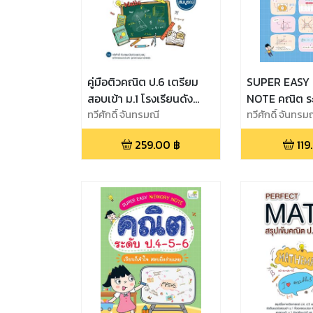
คู่มือติวคณิต ป.6 เตรียม
SUPER EASY
สอบเข้า ม.1 โรงเรียนดัง
NOTE คณิต ระ
ฉบับสมบูรณ์
ทวีศักดิ์ จันทรมณี
เรียนก็เข้าใจ 
ทวีศักดิ์ จันทรม
259.00
฿
119