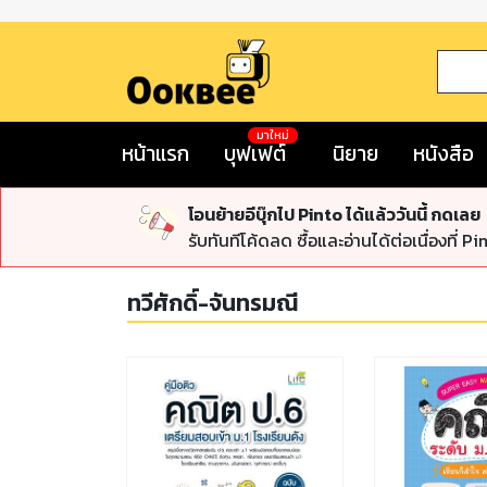
มาใหม่
หน้าแรก
บุฟเฟต์
นิยาย
หนังสือ
โอนย้ายอีบุ๊กไป Pinto ได้แล้ววันนี้ กดเลย
รับทันทีโค้ดลด ซื้อและอ่านได้ต่อเนื่องที่ Pi
ทวีศักดิ์-จันทรมณี