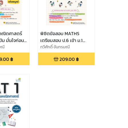
คณิตศาสตร์
พิชิตข้อสอบ MATHS
้ม มั่นใจก่อน
เตรียมสอบ ป.6 เข้า ม.1
บูรณ์
มณี
โรงเรียนดัง และห้อง Gifted
ทวีศักดิ์ จันทรมณี
9.00
฿
209.00
฿