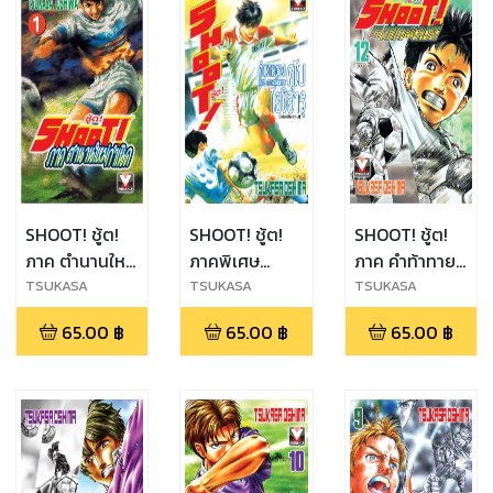
SHOOT! ชู้ต!
SHOOT! ชู้ต!
SHOOT! ชู้ต!
ภาค ตำนานใหม่
ภาคพิเศษ
ภาค คำท้าทาย
กำเนิด เล่ม 1
ตำนานของ คุโบ
ของชายชาตรี
TSUKASA
TSUKASA
TSUKASA
OSHIMA
OSHIMA
OSHIMA
โยชิฮารุ เล่ม
เล่ม 12 (จบ)
65.00
฿
65.00
฿
65.00
฿
เดียวจบ