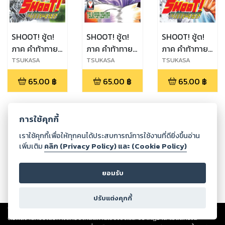
SHOOT! ชู้ต!
SHOOT! ชู้ต!
SHOOT! ชู้ต!
ภาค คำท้าทาย
ภาค คำท้าทาย
ภาค คำท้าทาย
ของชายชาตรี
ของชายชาตรี
ของชายชาตรี
TSUKASA
TSUKASA
TSUKASA
OSHIMA
OSHIMA
OSHIMA
เล่ม 8
เล่ม 7
เล่ม 6
65.00
฿
65.00
฿
65.00
฿
การใช้คุกกี้
กำลังโหลด ...
เราใช้คุกกี้เพื่อให้ทุกคนได้ประสบการณ์การใช้งานที่ดียิ่งขึ้นอ่าน
เพิ่มเติม
คลิก (Privacy Policy) และ (Cookie Policy)
ยอมรับ
ปรับแต่งคุกกี้
Copyright ©
2026
Storylog Co., Ltd. - สตอรี่ล็อกขอสงวนสิทธิ์ไม่รับผิดชอบ
ต่อผลงานหรือเนื้อหาใดที่อัปโหลดผ่านเว็บไซต์และปรากฏว่าละเมิดสิทธิใน