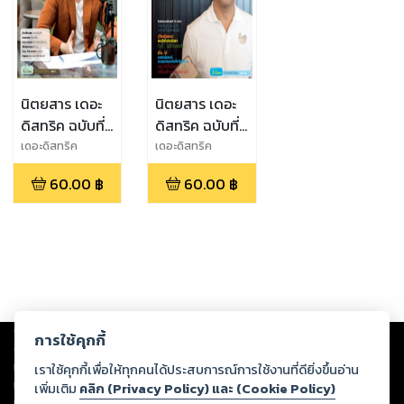
นิตยสาร เดอะ
นิตยสาร เดอะ
ดิสทริค ฉบับที่
ดิสทริค ฉบับที่
29 ปีที่ 8
17 ปีที่ 4
เดอะดิสทริค
เดอะดิสทริค
60.00
฿
60.00
฿
Copyright ©
2026
Storylog Co., Ltd. - สตอรี่ล็อกขอสงวนสิทธิ์ไม่รับผิดชอบ
การใช้คุกกี้
ต่อผลงานหรือเนื้อหาใดที่อัปโหลดผ่านเว็บไซต์และปรากฏว่าละเมิดสิทธิใน
ทรัพย์สินทางปัญญาของบุคคลอื่นหรือขัดต่อกฎหมายและศีลธรรม ดังนั้น ผู้อ่าน
เราใช้คุกกี้เพื่อให้ทุกคนได้ประสบการณ์การใช้งานที่ดียิ่งขึ้นอ่าน
ทุกท่านโปรดใช้วิจารณญาณในการกลั่นกรองด้วยตนเอง และหากท่านพบว่าส่วน
เพิ่มเติม
คลิก (Privacy Policy) และ (Cookie Policy)
หนึ่งส่วนใดขัดต่อกฎหมายและศีลธรรม กรุณาแจ้งมายังบริษัท เพื่อทีมงานจะได้