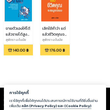
ขายตัวเองให้ได้
เลิกใช้คำว่า แต่
แล้วรายได้สูงๆ
แล้วชีวิตคุณจะ
จะตามมา
สมบุรณ์แบบ
สุพัตรา มะโนนัย
สุพัตรา มะโนนัย
140.00
฿
176.00
฿
Copyright ©
2026
Storylog Co., Ltd. - สตอรี่ล็อกขอสงวนสิทธิ์ไม่รับผิดชอบ
การใช้คุกกี้
ต่อผลงานหรือเนื้อหาใดที่อัปโหลดผ่านเว็บไซต์และปรากฏว่าละเมิดสิทธิใน
ทรัพย์สินทางปัญญาของบุคคลอื่นหรือขัดต่อกฎหมายและศีลธรรม ดังนั้น ผู้อ่าน
เราใช้คุกกี้เพื่อให้ทุกคนได้ประสบการณ์การใช้งานที่ดียิ่งขึ้นอ่าน
ทุกท่านโปรดใช้วิจารณญาณในการกลั่นกรองด้วยตนเอง และหากท่านพบว่าส่วน
เพิ่มเติม
คลิก (Privacy Policy) และ (Cookie Policy)
หนึ่งส่วนใดขัดต่อกฎหมายและศีลธรรม กรุณาแจ้งมายังบริษัท เพื่อทีมงานจะได้