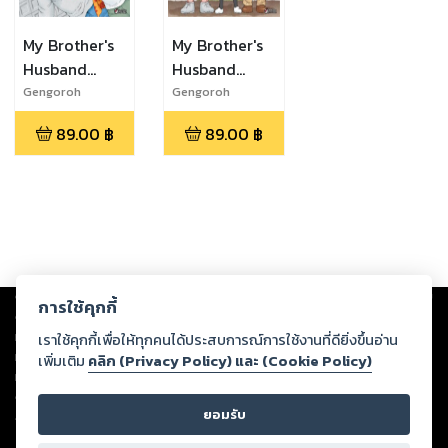
My Brother's
My Brother's
Husband
Husband
-ด้วยสายใย
-ด้วยสายใย
Gengoroh
Gengoroh
TAGAME
TAGAME
รัก- เล่ม 2
รัก- เล่ม 1
89.00
฿
89.00
฿
Copyright ©
2026
Storylog Co., Ltd. - สตอรี่ล็อกขอสงวนสิทธิ์ไม่รับผิดชอบ
การใช้คุกกี้
ต่อผลงานหรือเนื้อหาใดที่อัปโหลดผ่านเว็บไซต์และปรากฏว่าละเมิดสิทธิใน
ทรัพย์สินทางปัญญาของบุคคลอื่นหรือขัดต่อกฎหมายและศีลธรรม ดังนั้น ผู้อ่าน
เราใช้คุกกี้เพื่อให้ทุกคนได้ประสบการณ์การใช้งานที่ดียิ่งขึ้นอ่าน
ทุกท่านโปรดใช้วิจารณญาณในการกลั่นกรองด้วยตนเอง และหากท่านพบว่าส่วน
เพิ่มเติม
คลิก (Privacy Policy) และ (Cookie Policy)
หนึ่งส่วนใดขัดต่อกฎหมายและศีลธรรม กรุณาแจ้งมายังบริษัท เพื่อทีมงานจะได้
ดำเนินการในทันที ทั้งนี้ ทางสตอรี่ล็อกขอสงวนลิขสิทธิ์ตามพระราชบัญญัติ
ยอมรับ
ลิขสิทธิ์ พ.ศ. 2537 (ฉบับล่าสุด)