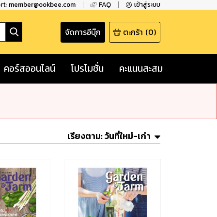
ort: member@ookbee.com
FAQ
เข้าสู่ระบบ
จัดการอีบุ๊ก
ตะกร้า
(
0
)
คอร์สออนไลน์
โปรโมชั่น
คะแนนสะสม
เรียงตาม:
วันที่ใหม่-เก่า