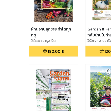
ผักนอกปลูกง่าย ทำได้ทุก
Garden & Far
ฤดู
กลับบ้านไปทำ
วิรัชญา จารุจารีต
วิรัชญา จารุจารี
180.00
฿
120