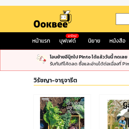
มาใหม่
หน้าแรก
บุฟเฟต์
นิยาย
หนังสือ
โอนย้ายอีบุ๊กไป Pinto ได้แล้ววันนี้ กดเลย
รับทันทีโค้ดลด ซื้อและอ่านได้ต่อเนื่องที่ Pi
วิรัชญา-จารุจารีต