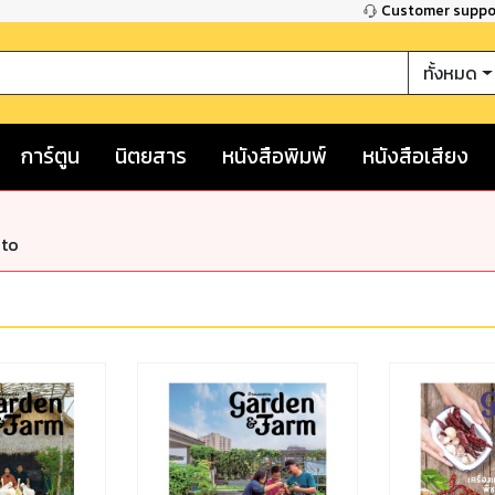
Customer supp
ทั้งหมด
การ์ตูน
นิตยสาร
หนังสือพิมพ์
หนังสือเสียง
nto