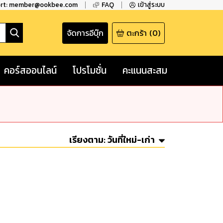
ort: member@ookbee.com
FAQ
เข้าสู่ระบบ
จัดการอีบุ๊ก
ตะกร้า
(
0
)
คอร์สออนไลน์
โปรโมชั่น
คะแนนสะสม
เรียงตาม:
วันที่ใหม่-เก่า