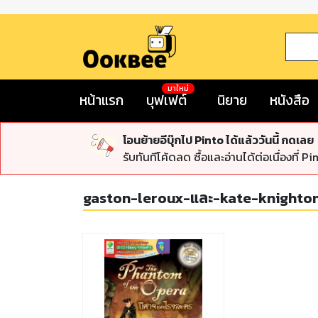
มาใหม่
หน้าแรก
บุฟเฟต์
นิยาย
หนังสือ
โอนย้ายอีบุ๊กไป Pinto ได้แล้ววันนี้ กดเลย
รับทันทีโค้ดลด ซื้อและอ่านได้ต่อเนื่องที่ Pi
gaston-leroux-และ-kate-knighton