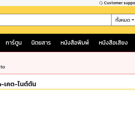
Customer supp
ทั้งหมด
การ์ตูน
นิตยสาร
หนังสือพิมพ์
หนังสือเสียง
nto
-เคต-ไนต์ตัน