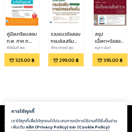
คู่มือเตรียมสอบ
รวมแนวข้อสอบ
สรุป
ก.พ. ภาค ก.
กรมส่งเสริม
เนื้อหา+ข้อสอบ
ระดับปริญญา
การปกครอง
นักเรียนนายสิบ
กิตินันท์ พล
ภัทราภรณ์ สุข
ณุภา นันท
สวัสดิ์,ภัทราภรณ์
โสภี,ณุภา นันท
เกียรติ,อ.อุดม สุข
ตรี ตามหลัก
ท้องถิ่น
ตำรวจ ฉบับ
325.00
฿
299.00
฿
395.00
฿
สุขโสภี,ณุภา นันท
เกียรติ,ธีระวีร์ บัว
ทอง,ธีระวีร์ บัว
เกณฑ์ใหม่
(อัพเดตล่าสุด
สอบได้จริง
เกียรติ,ธีระวีร์ บัว
หลวง ศุภพิชญ
หลวง ศุภพิชญพงษ์
แ.อัพเดตเนื้อหา
2565)
หลวง ศุภพิชญ
พงษ์,พนัชกร พล
ล่าสุด
พงษ์,พนัชกร พล
สวัสดิ์,จินตปาตี
สวัสดิ์,ภญ.ณัฐ
มหาวรการ
คนางค์ บุญเพ็
ชรัตน์
Copyright ©
2026
Storylog Co., Ltd. - สตอรี่ล็อกขอสงวนสิทธิ์ไม่รับผิดชอบ
การใช้คุกกี้
ต่อผลงานหรือเนื้อหาใดที่อัปโหลดผ่านเว็บไซต์และปรากฏว่าละเมิดสิทธิใน
ทรัพย์สินทางปัญญาของบุคคลอื่นหรือขัดต่อกฎหมายและศีลธรรม ดังนั้น ผู้อ่าน
เราใช้คุกกี้เพื่อให้ทุกคนได้ประสบการณ์การใช้งานที่ดียิ่งขึ้นอ่าน
ทุกท่านโปรดใช้วิจารณญาณในการกลั่นกรองด้วยตนเอง และหากท่านพบว่าส่วน
เพิ่มเติม
คลิก (Privacy Policy) และ (Cookie Policy)
หนึ่งส่วนใดขัดต่อกฎหมายและศีลธรรม กรุณาแจ้งมายังบริษัท เพื่อทีมงานจะได้