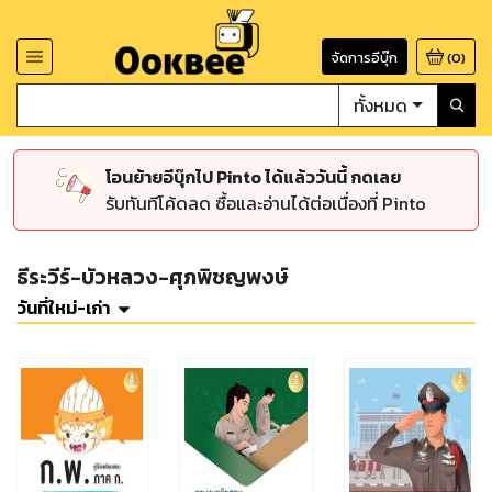
จัดการอีบุ๊ก
(
0
)
ทั้งหมด
โอนย้ายอีบุ๊กไป Pinto ได้แล้ววันนี้ กดเลย
รับทันทีโค้ดลด ซื้อและอ่านได้ต่อเนื่องที่ Pinto
ธีระวีร์-บัวหลวง-ศุภพิชญพงษ์
วันที่ใหม่-เก่า