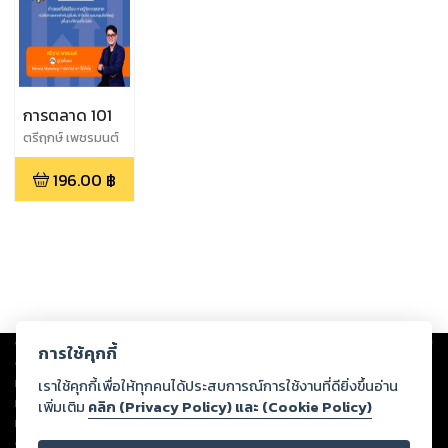
การตลาด 101
ตรีฤกษ์ เพชรมนต์
196.00
฿
Copyright ©
2026
Storylog Co., Ltd. - สตอรี่ล็อกขอสงวนสิทธิ์ไม่รับผิดชอบ
การใช้คุกกี้
ต่อผลงานหรือเนื้อหาใดที่อัปโหลดผ่านเว็บไซต์และปรากฏว่าละเมิดสิทธิใน
ทรัพย์สินทางปัญญาของบุคคลอื่นหรือขัดต่อกฎหมายและศีลธรรม ดังนั้น ผู้อ่าน
เราใช้คุกกี้เพื่อให้ทุกคนได้ประสบการณ์การใช้งานที่ดียิ่งขึ้นอ่าน
ทุกท่านโปรดใช้วิจารณญาณในการกลั่นกรองด้วยตนเอง และหากท่านพบว่าส่วน
เพิ่มเติม
คลิก (Privacy Policy) และ (Cookie Policy)
หนึ่งส่วนใดขัดต่อกฎหมายและศีลธรรม กรุณาแจ้งมายังบริษัท เพื่อทีมงานจะได้
ดำเนินการในทันที ทั้งนี้ ทางสตอรี่ล็อกขอสงวนลิขสิทธิ์ตามพระราชบัญญัติ