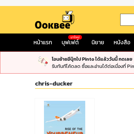
มาใหม่
หน้าแรก
บุฟเฟต์
นิยาย
หนังสือ
โอนย้ายอีบุ๊กไป Pinto ได้แล้ววันนี้ กดเลย
รับทันทีโค้ดลด ซื้อและอ่านได้ต่อเนื่องที่ Pi
chris-ducker