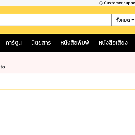
Customer supp
ทั้งหมด
การ์ตูน
นิตยสาร
หนังสือพิมพ์
หนังสือเสียง
nto