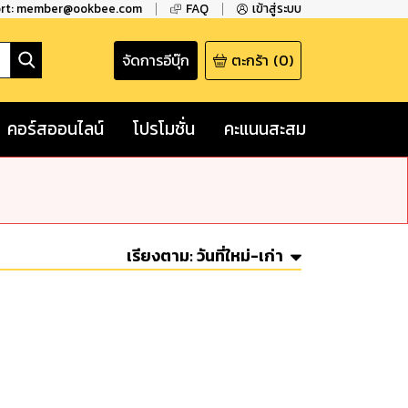
ort: member@ookbee.com
FAQ
เข้าสู่ระบบ
จัดการอีบุ๊ก
ตะกร้า
(
0
)
คอร์สออนไลน์
โปรโมชั่น
คะแนนสะสม
เรียงตาม:
วันที่ใหม่-เก่า