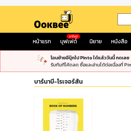
มาใหม่
หน้าแรก
บุฟเฟต์
นิยาย
หนังสือ
โอนย้ายอีบุ๊กไป Pinto ได้แล้ววันนี้ กดเลย
รับทันทีโค้ดลด ซื้อและอ่านได้ต่อเนื่องที่ Pi
บาร์นาบี-โรเจอร์สัน