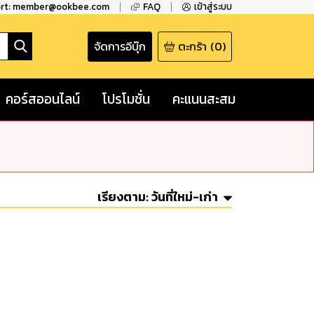
ort: member@ookbee.com
FAQ
เข้าสู่ระบบ
จัดการอีบุ๊ก
ตะกร้า
(
0
)
คอร์สออนไลน์
โปรโมชั่น
คะแนนสะสม
เรียงตาม:
วันที่ใหม่-เก่า