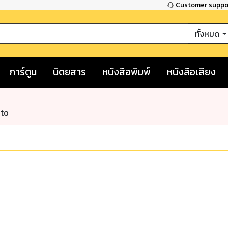
Customer supp
ทั้งหมด
การ์ตูน
นิตยสาร
หนังสือพิมพ์
หนังสือเสียง
nto