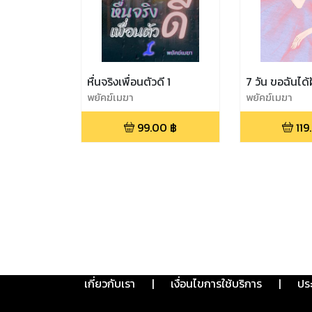
หื่นจริงเพื่อนตัวดี 1
7 วัน ขอฉันได้
พยัคฆ์เมฆา
พยัคฆ์เมฆา
99.00
฿
119
เกี่ยวกับเรา
|
เงื่อนไขการใช้บริการ
|
ปร