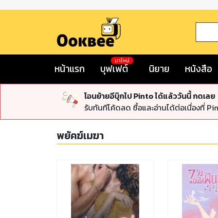
มาใหม่
หน้าแรก
บุฟเฟต์
นิยาย
หนังสือ
โอนย้ายอีบุ๊กไป Pinto ได้แล้ววันนี้ กดเลย
รับทันทีโค้ดลด ซื้อและอ่านได้ต่อเนื่องที่ Pi
พยัคฆ์เมฆา