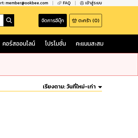
ort: member@ookbee.com
FAQ
เข้าสู่ระบบ
จัดการอีบุ๊ก
ตะกร้า
(
0
)
คอร์สออนไลน์
โปรโมชั่น
คะแนนสะสม
เรียงตาม:
วันที่ใหม่-เก่า