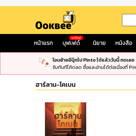
มาใหม่
หน้าแรก
บุฟเฟต์
นิยาย
หนังสือ
โอนย้ายอีบุ๊กไป Pinto ได้แล้ววันนี้ กดเลย
รับทันทีโค้ดลด ซื้อและอ่านได้ต่อเนื่องที่ Pi
ฮาร์ลาน-โคเบน