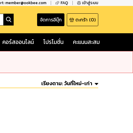
ort: member@ookbee.com
FAQ
เข้าสู่ระบบ
จัดการอีบุ๊ก
ตะกร้า
(
0
)
คอร์สออนไลน์
โปรโมชั่น
คะแนนสะสม
เรียงตาม:
วันที่ใหม่-เก่า