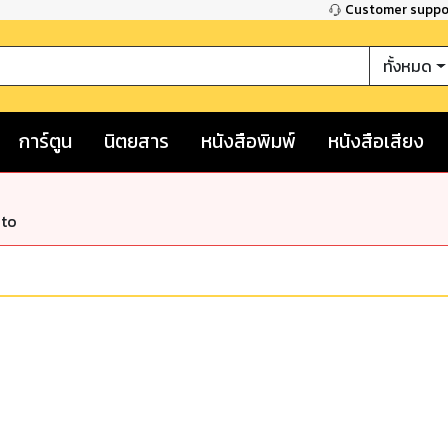
Customer supp
ทั้งหมด
การ์ตูน
นิตยสาร
หนังสือพิมพ์
หนังสือเสียง
nto