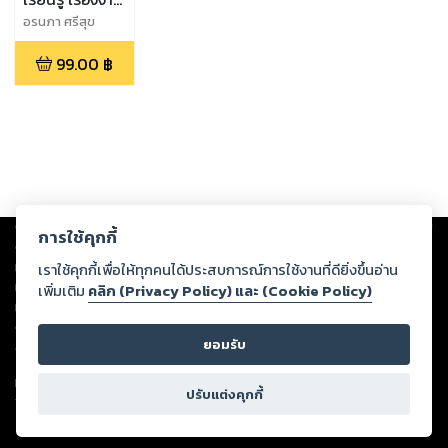
และพลังงาน
อรนภา ศรีสุข
เล่มที่ 1 แรงและ
99.00
฿
งาน
Copyright ©
2026
Storylog Co., Ltd. - สตอรี่ล็อกขอสงวนสิทธิ์ไม่รับผิดชอบ
การใช้คุกกี้
ต่อผลงานหรือเนื้อหาใดที่อัปโหลดผ่านเว็บไซต์และปรากฏว่าละเมิดสิทธิใน
ทรัพย์สินทางปัญญาของบุคคลอื่นหรือขัดต่อกฎหมายและศีลธรรม ดังนั้น ผู้อ่าน
เราใช้คุกกี้เพื่อให้ทุกคนได้ประสบการณ์การใช้งานที่ดียิ่งขึ้นอ่าน
ทุกท่านโปรดใช้วิจารณญาณในการกลั่นกรองด้วยตนเอง และหากท่านพบว่าส่วน
เพิ่มเติม
คลิก (Privacy Policy) และ (Cookie Policy)
หนึ่งส่วนใดขัดต่อกฎหมายและศีลธรรม กรุณาแจ้งมายังบริษัท เพื่อทีมงานจะได้
ดำเนินการในทันที ทั้งนี้ ทางสตอรี่ล็อกขอสงวนลิขสิทธิ์ตามพระราชบัญญัติ
ยอมรับ
ลิขสิทธิ์ พ.ศ. 2537 (ฉบับล่าสุด)
For support: member@ookbee.com
ปรับแต่งคุกกี้
Version
1.3.17