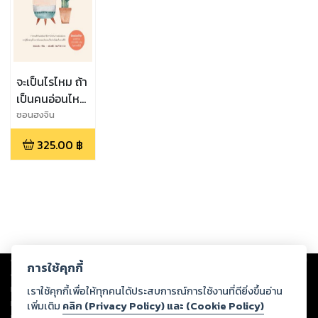
จะเป็นไรไหม ถ้า
เป็นคนอ่อนไหว
ง่ายเป็นพิเศษ
ชอนฮงจิน
325.00
฿
Copyright ©
2026
Storylog Co., Ltd. - สตอรี่ล็อกขอสงวนสิทธิ์ไม่รับผิดชอบ
การใช้คุกกี้
ต่อผลงานหรือเนื้อหาใดที่อัปโหลดผ่านเว็บไซต์และปรากฏว่าละเมิดสิทธิใน
ทรัพย์สินทางปัญญาของบุคคลอื่นหรือขัดต่อกฎหมายและศีลธรรม ดังนั้น ผู้อ่าน
เราใช้คุกกี้เพื่อให้ทุกคนได้ประสบการณ์การใช้งานที่ดียิ่งขึ้นอ่าน
ทุกท่านโปรดใช้วิจารณญาณในการกลั่นกรองด้วยตนเอง และหากท่านพบว่าส่วน
เพิ่มเติม
คลิก (Privacy Policy) และ (Cookie Policy)
หนึ่งส่วนใดขัดต่อกฎหมายและศีลธรรม กรุณาแจ้งมายังบริษัท เพื่อทีมงานจะได้