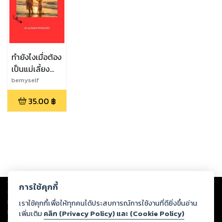
ทำยังไงเมื่อต้อง
เป็นแม่เลี้ยง
เดี่ยว
bemyself
35.00
฿
Copyright ©
2026
Storylog Co., Ltd. - สตอรี่ล็อกขอสงวนสิทธิ์ไม่รับผิดชอบ
การใช้คุกกี้
ต่อผลงานหรือเนื้อหาใดที่อัปโหลดผ่านเว็บไซต์และปรากฏว่าละเมิดสิทธิใน
ทรัพย์สินทางปัญญาของบุคคลอื่นหรือขัดต่อกฎหมายและศีลธรรม ดังนั้น ผู้อ่าน
เราใช้คุกกี้เพื่อให้ทุกคนได้ประสบการณ์การใช้งานที่ดียิ่งขึ้นอ่าน
ทุกท่านโปรดใช้วิจารณญาณในการกลั่นกรองด้วยตนเอง และหากท่านพบว่าส่วน
เพิ่มเติม
คลิก (Privacy Policy) และ (Cookie Policy)
หนึ่งส่วนใดขัดต่อกฎหมายและศีลธรรม กรุณาแจ้งมายังบริษัท เพื่อทีมงานจะได้