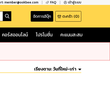
ort: member@ookbee.com
FAQ
เข้าสู่ระบบ
จัดการอีบุ๊ก
ตะกร้า
(
0
)
คอร์สออนไลน์
โปรโมชั่น
คะแนนสะสม
เรียงตาม:
วันที่ใหม่-เก่า