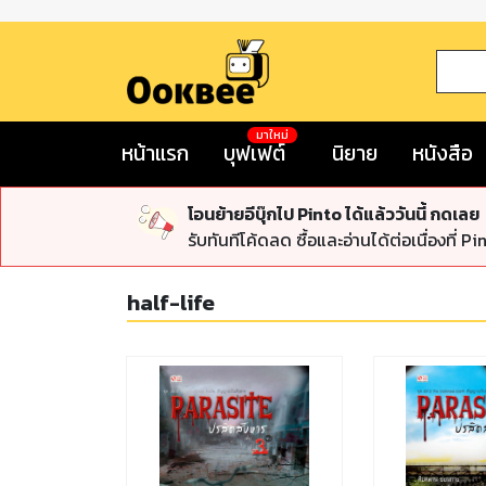
มาใหม่
หน้าแรก
บุฟเฟต์
นิยาย
หนังสือ
โอนย้ายอีบุ๊กไป Pinto ได้แล้ววันนี้ กดเลย
รับทันทีโค้ดลด ซื้อและอ่านได้ต่อเนื่องที่ Pi
half-life