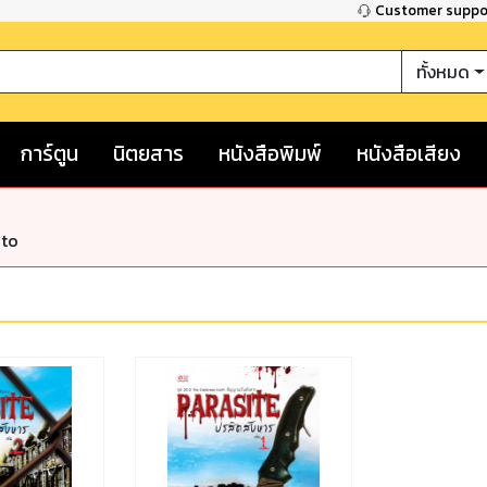
Customer supp
ทั้งหมด
การ์ตูน
นิตยสาร
หนังสือพิมพ์
หนังสือเสียง
nto