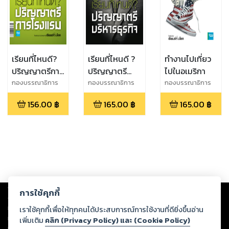
เรียนที่ไหนดี?
เรียนที่ไหนดี ?
ทำงานไปเที่ยว
ปริญญาตรีการ
ปริญญาตรี
ไปในอเมริกา
โรงแรม
บริหารธุรกิจ
กองบรรณาธิการ
กองบรรณาธิการ
กองบรรณาธิการ
เรียนรอบโลก
เรียนรอบโลก
เรียนรอบโลก
156.00
฿
165.00
฿
165.00
฿
Copyright ©
2026
Storylog Co., Ltd. - สตอรี่ล็อกขอสงวนสิทธิ์ไม่รับผิดชอบ
การใช้คุกกี้
ต่อผลงานหรือเนื้อหาใดที่อัปโหลดผ่านเว็บไซต์และปรากฏว่าละเมิดสิทธิใน
ทรัพย์สินทางปัญญาของบุคคลอื่นหรือขัดต่อกฎหมายและศีลธรรม ดังนั้น ผู้อ่าน
เราใช้คุกกี้เพื่อให้ทุกคนได้ประสบการณ์การใช้งานที่ดียิ่งขึ้นอ่าน
ทุกท่านโปรดใช้วิจารณญาณในการกลั่นกรองด้วยตนเอง และหากท่านพบว่าส่วน
เพิ่มเติม
คลิก (Privacy Policy) และ (Cookie Policy)
หนึ่งส่วนใดขัดต่อกฎหมายและศีลธรรม กรุณาแจ้งมายังบริษัท เพื่อทีมงานจะได้