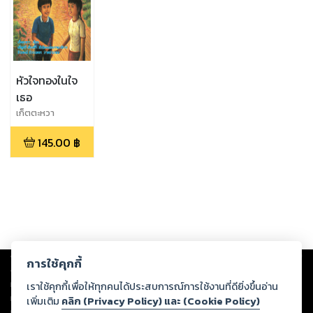
หัวใจทองในใจ
เธอ
เก็ตตะหวา
145.00
฿
Copyright ©
2026
Storylog Co., Ltd. - สตอรี่ล็อกขอสงวนสิทธิ์ไม่รับผิดชอบ
การใช้คุกกี้
ต่อผลงานหรือเนื้อหาใดที่อัปโหลดผ่านเว็บไซต์และปรากฏว่าละเมิดสิทธิใน
ทรัพย์สินทางปัญญาของบุคคลอื่นหรือขัดต่อกฎหมายและศีลธรรม ดังนั้น ผู้อ่าน
เราใช้คุกกี้เพื่อให้ทุกคนได้ประสบการณ์การใช้งานที่ดียิ่งขึ้นอ่าน
ทุกท่านโปรดใช้วิจารณญาณในการกลั่นกรองด้วยตนเอง และหากท่านพบว่าส่วน
เพิ่มเติม
คลิก (Privacy Policy) และ (Cookie Policy)
หนึ่งส่วนใดขัดต่อกฎหมายและศีลธรรม กรุณาแจ้งมายังบริษัท เพื่อทีมงานจะได้