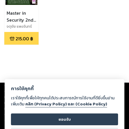
Master in
Security 2nd
Edition
จตุชัย แพงจันทร์
215.00
฿
Copyright ©
2026
Storylog Co., Ltd. - สตอรี่ล็อกขอสงวนสิทธิ์ไม่รับผิดชอบ
การใช้คุกกี้
ต่อผลงานหรือเนื้อหาใดที่อัปโหลดผ่านเว็บไซต์และปรากฏว่าละเมิดสิทธิใน
ทรัพย์สินทางปัญญาของบุคคลอื่นหรือขัดต่อกฎหมายและศีลธรรม ดังนั้น ผู้อ่าน
เราใช้คุกกี้เพื่อให้ทุกคนได้ประสบการณ์การใช้งานที่ดียิ่งขึ้นอ่าน
ทุกท่านโปรดใช้วิจารณญาณในการกลั่นกรองด้วยตนเอง และหากท่านพบว่าส่วน
เพิ่มเติม
คลิก (Privacy Policy) และ (Cookie Policy)
หนึ่งส่วนใดขัดต่อกฎหมายและศีลธรรม กรุณาแจ้งมายังบริษัท เพื่อทีมงานจะได้
ดำเนินการในทันที ทั้งนี้ ทางสตอรี่ล็อกขอสงวนลิขสิทธิ์ตามพระราชบัญญัติ
ยอมรับ
ลิขสิทธิ์ พ.ศ. 2537 (ฉบับล่าสุด)