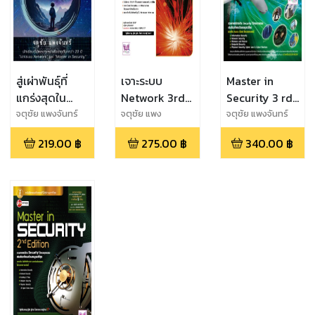
สู่เผ่าพันธุ์ที่
เจาะระบบ
Master in
แกร่งสุดใน
Network 3rd
Security 3 rd
จักรวาล
Edition
edition
จตุชัย แพงจันทร์
จตุชัย แพง
จตุชัย แพงจันทร์
จันทร์,อนุโชต วุฒิ
Human
219.00
฿
275.00
฿
340.00
฿
พรพงษ์
Supremacy