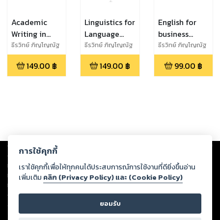
Academic
Linguistics for
English for
Writing in
Language
business
English
Teachers
meetings
ธีรวิทย์ ภิญโญณัฐ
ธีรวิทย์ ภิญโญณัฐ
ธีรวิทย์ ภิญโญณัฐ
กานต์
กานต์
กานต์
149.00
฿
149.00
฿
99.00
฿
Copyright ©
2026
Storylog Co., Ltd. - สตอรี่ล็อกขอสงวนสิทธิ์ไม่รับผิดชอบ
การใช้คุกกี้
ต่อผลงานหรือเนื้อหาใดที่อัปโหลดผ่านเว็บไซต์และปรากฏว่าละเมิดสิทธิใน
ทรัพย์สินทางปัญญาของบุคคลอื่นหรือขัดต่อกฎหมายและศีลธรรม ดังนั้น ผู้อ่าน
เราใช้คุกกี้เพื่อให้ทุกคนได้ประสบการณ์การใช้งานที่ดียิ่งขึ้นอ่าน
ทุกท่านโปรดใช้วิจารณญาณในการกลั่นกรองด้วยตนเอง และหากท่านพบว่าส่วน
เพิ่มเติม
คลิก (Privacy Policy) และ (Cookie Policy)
หนึ่งส่วนใดขัดต่อกฎหมายและศีลธรรม กรุณาแจ้งมายังบริษัท เพื่อทีมงานจะได้
ดำเนินการในทันที ทั้งนี้ ทางสตอรี่ล็อกขอสงวนลิขสิทธิ์ตามพระราชบัญญัติ
ยอมรับ
ลิขสิทธิ์ พ.ศ. 2537 (ฉบับล่าสุด)