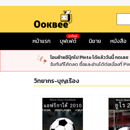
มาใหม่
หน้าแรก
บุฟเฟต์
นิยาย
หนังสือ
โอนย้ายอีบุ๊กไป Pinto ได้แล้ววันนี้ กดเลย
รับทันทีโค้ดลด ซื้อและอ่านได้ต่อเนื่องที่ Pi
วิทยากร-บุญเรือง