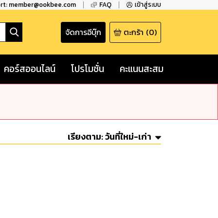
ort: member@ookbee.com
FAQ
เข้าสู่ระบบ
จัดการอีบุ๊ก
ตะกร้า
(
0
)
คอร์สออนไลน์
โปรโมชั่น
คะแนนสะสม
เรียงตาม:
วันที่ใหม่-เก่า