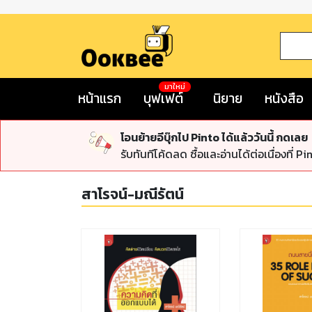
มาใหม่
หน้าแรก
บุฟเฟต์
นิยาย
หนังสือ
โอนย้ายอีบุ๊กไป Pinto ได้แล้ววันนี้ กดเลย
รับทันทีโค้ดลด ซื้อและอ่านได้ต่อเนื่องที่ Pi
สาโรจน์-มณีรัตน์