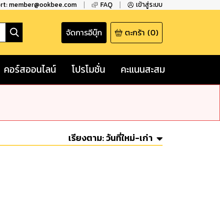
ort: member@ookbee.com
FAQ
เข้าสู่ระบบ
จัดการอีบุ๊ก
ตะกร้า
(
0
)
คอร์สออนไลน์
โปรโมชั่น
คะแนนสะสม
เรียงตาม:
วันที่ใหม่-เก่า