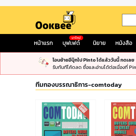
มาใหม่
หน้าแรก
บุฟเฟต์
นิยาย
หนังสือ
โอนย้ายอีบุ๊กไป Pinto ได้แล้ววันนี้ กดเลย
รับทันทีโค้ดลด ซื้อและอ่านได้ต่อเนื่องที่ Pi
ทีมกองบรรณาธิการ-comtoday