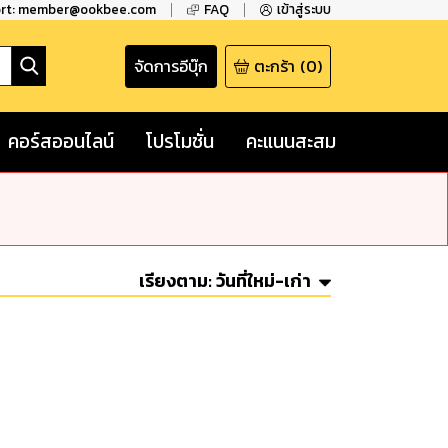
ort: member@ookbee.com
FAQ
เข้าสู่ระบบ
จัดการอีบุ๊ก
ตะกร้า
(
0
)
คอร์สออนไลน์
โปรโมชั่น
คะแนนสะสม
เรียงตาม:
วันที่ใหม่-เก่า