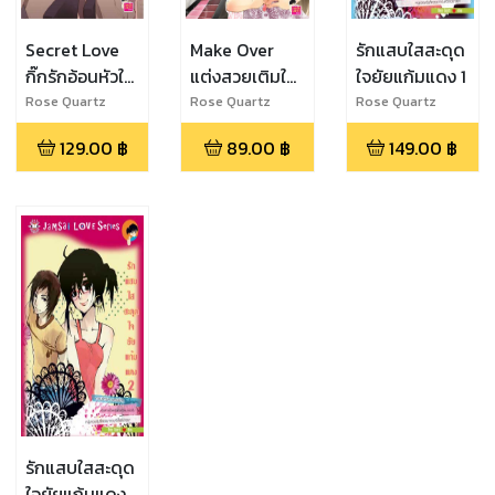
Secret Love
Make Over
รักแสบใสสะดุด
กิ๊กรักอ้อนหัวใจ
แต่งสวยเติมใส
ใจยัยแก้มแดง 1
นายตัวร้าย
ให้ยัยตัววุ่น
Rose Quartz
Rose Quartz
Rose Quartz
129.00
฿
89.00
฿
149.00
฿
รักแสบใสสะดุด
ใจยัยแก้มแดง