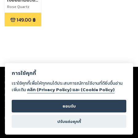
2
Rose Quartz
149.00
฿
Copyright ©
2026
Storylog Co., Ltd. - สตอรี่ล็อกขอสงวนสิทธิ์ไม่รับผิดชอบ
การใช้คุกกี้
ต่อผลงานหรือเนื้อหาใดที่อัปโหลดผ่านเว็บไซต์และปรากฏว่าละเมิดสิทธิใน
ทรัพย์สินทางปัญญาของบุคคลอื่นหรือขัดต่อกฎหมายและศีลธรรม ดังนั้น ผู้อ่าน
เราใช้คุกกี้เพื่อให้ทุกคนได้ประสบการณ์การใช้งานที่ดียิ่งขึ้นอ่าน
ทุกท่านโปรดใช้วิจารณญาณในการกลั่นกรองด้วยตนเอง และหากท่านพบว่าส่วน
เพิ่มเติม
คลิก (Privacy Policy) และ (Cookie Policy)
หนึ่งส่วนใดขัดต่อกฎหมายและศีลธรรม กรุณาแจ้งมายังบริษัท เพื่อทีมงานจะได้
ดำเนินการในทันที ทั้งนี้ ทางสตอรี่ล็อกขอสงวนลิขสิทธิ์ตามพระราชบัญญัติ
ยอมรับ
ลิขสิทธิ์ พ.ศ. 2537 (ฉบับล่าสุด)
For support: member@ookbee.com
ปรับแต่งคุกกี้
Version
1.3.17