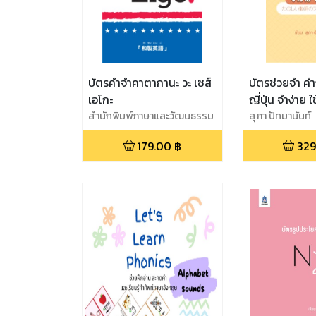
บัตรคำจำคาตากานะ วะ เซส์
บัตรช่วยจำ ค
เอโกะ
ญี่ปุ่น จำง่าย ใ
สำนักพิมพ์ภาษาและวัฒนธรรม
สุภา ปัทมานันท์
179.00
฿
329