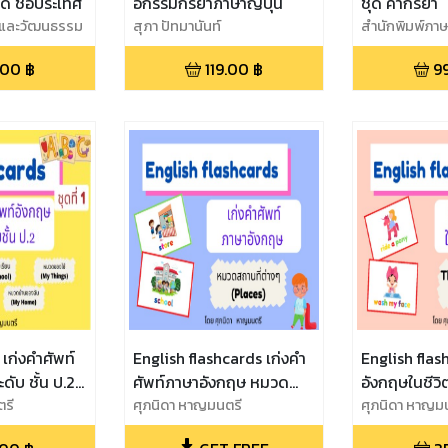
ด ชื่อประเทศ
อกรรมกริยาภาษาญี่ปุ่น
ชุด คำกริยา
าและวัฒนธรรม
สุภา ปัทมานันท์
สำนักพิมพ์ภา
.00
฿
119.00
฿
9
 เก่งคำศัพท์
English flashcards เก่งคำ
English flas
ดับ ชั้น ป.2
ศัพท์ภาษาอังกฤษ หมวด
อังกฤษในชีวิ
ตรี
สถานที่ต่างๆ
ศุภนิดา หาญมนตรี
ศุภนิดา หาญม