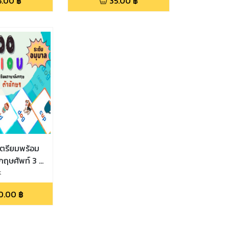
5.00
฿
35.00
฿
ตรียมพร้อม
กฤษศัพท์ 3 ตัว
นุบาล
k
0.00
฿