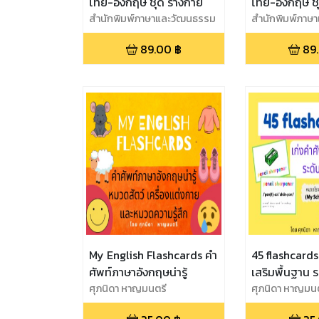
ไทย-อังกฤษ ชุด ร่างกาย
ไทย-อังกฤษ ชุ
สำนักพิมพ์ภาษาและวัฒนธรรม
สำนักพิมพ์ภาษ
89.00
฿
89
My English Flashcards คำ
45 flashcards
ศัพท์ภาษาอังกฤษน่ารู้
เสริมพื้นฐาน ระ
ศุภนิดา หาญมนตรี
ชุดที่ 1
ศุภนิดา หาญมน