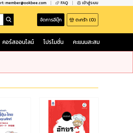
ort: member@ookbee.com
FAQ
เข้าสู่ระบบ
จัดการอีบุ๊ก
ตะกร้า
(
0
)
คอร์สออนไลน์
โปรโมชั่น
คะแนนสะสม