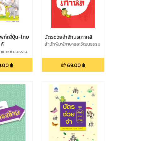
พท์ญี่ปุ่น-ไทย
บัตรช่วยจำอักษรเกาหลี
ท์
สำนักพิมพ์ภาษาและวัฒนธรรม
ษาและวัฒนธรรม
9.00
฿
69.00
฿