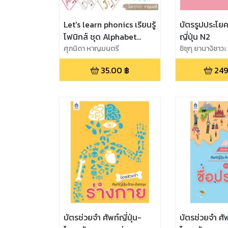
Let's learn phonics เรียนรู้
บัตรรูปประโย
โฟนิกส์ ชุด Alphabet
ญี่ปุ่น N2
Sounds
ศุภนิดา หาญมนตรี
ชิซุกุ ยานางิซาวะ
35.00
฿
249
บัตรช่วยจำ ศัพท์ญี่ปุ่น-
บัตรช่วยจำ ศัพ