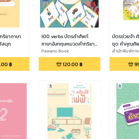
ำกริยาภาษา
100 verbs บัตรคำศัพท์
บัตรช่วยจำ ศั
ช้สนุก
ภาษาอังกฤษหมวดคำกริยา
ชุด คำคุณศัพ
พื้นฐาน ประถมศึกษา
Pawano Book
สำนักพิมพ์ภา
.00
฿
120.00
฿
9