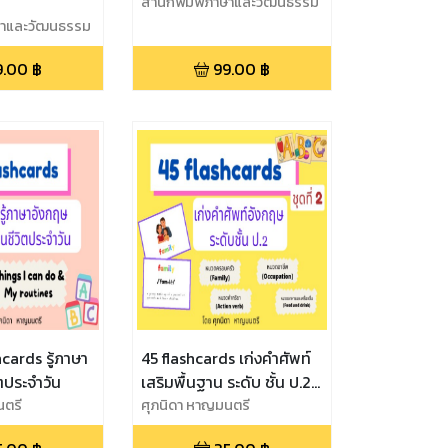
สำนักพิมพ์ภาษาและวัฒนธรรม
ษาและวัฒนธรรม
9.00
฿
99.00
฿
hcards รู้ภาษา
45 flashcards เก่งคำศัพท์
ตประจำวัน
เสริมพื้นฐาน ระดับ ชั้น ป.2
นตรี
ชุดที่ 2
ศุภนิดา หาญมนตรี