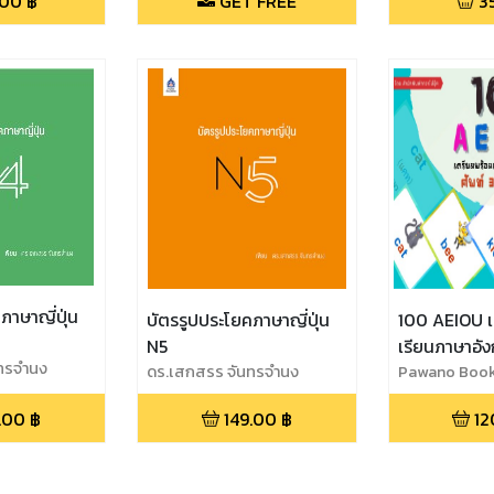
.00
฿
GET FREE
3
ภาษาญี่ปุ่น
บัตรรูปประโยคภาษาญี่ปุ่น
100 AEIOU เ
N5
เรียนภาษาอัง
ทรจำนง
ดร.เสกสรร จันทรจำนง
อักษรระดับอ
Pawano Boo
.00
฿
149.00
฿
12