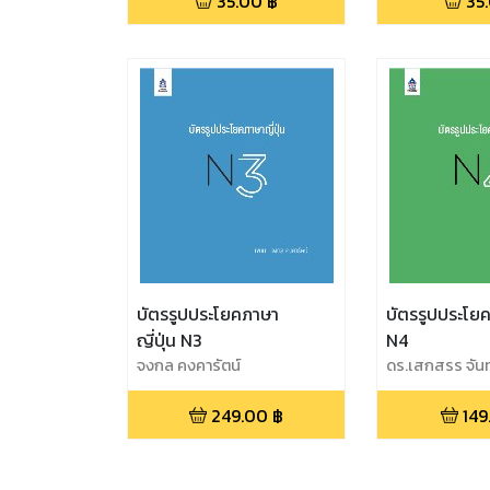
35.00
฿
35
บัตรรูปประโยคภาษา
บัตรรูปประโยค
ญี่ปุ่น N3
N4
จงกล คงคารัตน์
ดร.เสกสรร จัน
249.00
฿
149