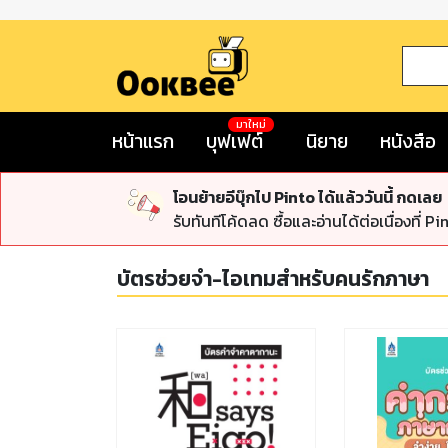
มาใหม่
หน้าแรก
บุฟเฟต์
นิยาย
หนังสือ
โอนย้ายอีบุ๊กไป Pinto ได้แล้ววันนี้ กดเลย
รับทันทีโค้ดลด ซื้อและอ่านได้ต่อเนื่องที่ Pi
บัตรช่วยจำ-ไอเทมสำหรับคนรักภาษา