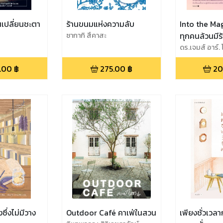
ีคนเปลี่ยนชะตา
ร้านขนมแห่งความลับ
Into the Magi
ซากากิ สึคาสะ
ทุกคนล้วนมีร
อยู่ในใจ
ดร.เจมส์ อาร์.
นที สาครยุทธ
.00
฿
275.00
฿
20
งซึ่งไม่มีวาง
Outdoor Café คาเฟ่ในสวน
เพียงชั่วเวลา