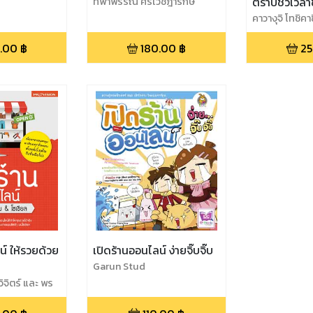
ทิพาพรรณ ศิริเวชฎารักษ์
ตราบชั่วเวล
คาวางุจิ โทชิคาซ
.00
฿
180.00
฿
25
น์ ให้รวยด้วย
เปิดร้านออนไลน์ ง่ายจิ๊บจิ๊บ
Garun Stud
วิจิตร์ และ พร
ง