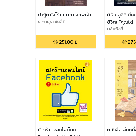
ปาฏิหาริย์ร้านอาหารเทพเจ้า
ที่ร้านอูคิกิ ม
นากามุระ ซัตสึกิ
ชีวิตให้คุณได้
หลินถิงอี๋
251.00
฿
275
เปิดร้านออนไลน์บน
หนังสือเล่มหนึ่