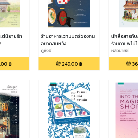
ีแต่นิยายรัก
ร้านอาหารเวทมนตร์ของคน
นักสื่อสารกับส
ย
อยากสมหวัง
ร้านกาแฟโม่โ
คูซังฮี
หลิวข่ายซี
.00
฿
249.00
฿
36