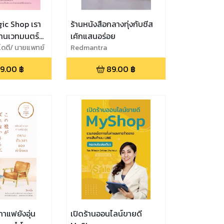
c Shop เรา
ร้านหนังสือกลางทุ่งกับชีส
้านเวทมนตร์
เค้กแสนอร่อย
 โดตี/ นายแพทย์
Redmantra
เดช
9.00
฿
89.00
฿
กาแฟยังอุ่น
เปิดร้านออนไลน์ขายดี