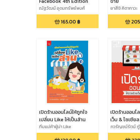
Facebook 4th Edition
ขาย
ณัฐวัฒน์ อุดมทรัพย์พงศ์
ยาสึชิ คิตากาวะ
165.00
฿
205
เปิดร้านออนไลน์ให้ถูกใจ
เปิดร้านออนไล
เปลี่ยน Like ให้เป็นล้าน
เว็บ & โซเชียล
ทีมแม่ค้าผู้น่า Like
ภวรัญชน์รัตน์ ภู่
รณธิพา บ่มกลา