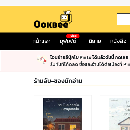
มาใหม่
หน้าแรก
บุฟเฟต์
นิยาย
หนังสือ
โอนย้ายอีบุ๊กไป Pinto ได้แล้ววันนี้ กดเลย
รับทันทีโค้ดลด ซื้อและอ่านได้ต่อเนื่องที่ Pi
ร้านลับ-ของนักอ่าน