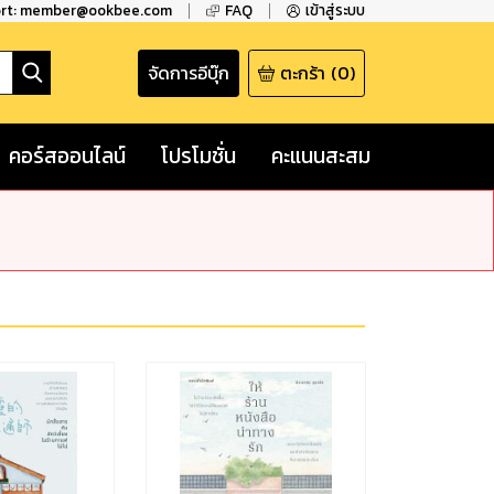
ort: member@ookbee.com
FAQ
เข้าสู่ระบบ
จัดการอีบุ๊ก
ตะกร้า
(
0
)
คอร์สออนไลน์
โปรโมชั่น
คะแนนสะสม