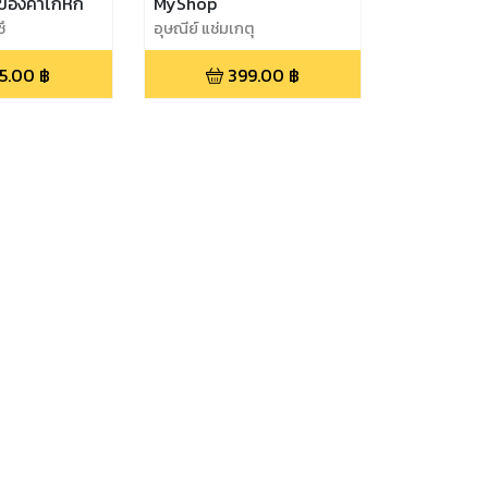
าของคำโกหก
MyShop
ึ
อุษณีย์ แช่มเกตุ
5.00
฿
399.00
฿