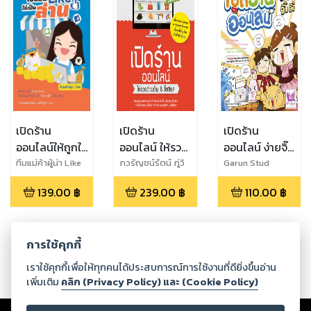
เปิดร้าน
เปิดร้าน
เปิดร้าน
ออนไลน์ให้ถูกใจ
ออนไลน์ ให้รวย
ออนไลน์ ง่ายจิ๊บ
เปลี่ยน Like ให้
ด้วยเว็บ & โซ
จิ๊บ
ทีมแม่ค้าผู้น่า Like
ภวรัญชน์รัตน์ ภู่วิ
Garun Stud
จิตร์ และ พรรณธิ
เป็นล้าน
เชียล
139.00
฿
239.00
฿
110.00
฿
พา บ่มกลาง
การใช้คุกกี้
เราใช้คุกกี้เพื่อให้ทุกคนได้ประสบการณ์การใช้งานที่ดียิ่งขึ้นอ่าน
เพิ่มเติม
คลิก (Privacy Policy) และ (Cookie Policy)
Copyright ©
2026
Storylog Co., Ltd. - สตอรี่ล็อกขอสงวนสิทธิ์ไม่รับผิดชอบ