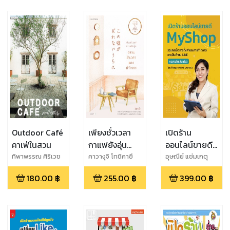
Outdoor Café
เพียงชั่วเวลา
เปิดร้าน
คาเฟ่ในสวน
กาแฟยังอุ่น
ออนไลน์ขายดี
ตราบชั่วเวลา
MyShop
ทิพาพรรณ ศิริเวช
คาวางุจิ โทชิคาซึ
อุษณีย์ แช่มเกตุ
ฎารักษ์
ของคำโกหก
180.00
฿
255.00
฿
399.00
฿