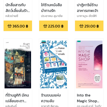
นักสื่อสารกับ
ให้ร้านหนังสือ
ปาฏิหาริย์ร้าน
สัตว์เลี้ยงในร้าน
นำทางรัก
อาหารเทพเจ้า
กาแฟโม่โม่
หลิวข่ายซี
ประชาคม ลุนาชัย
นากามุระ ซัตสึกิ
365.00
฿
225.00
฿
251.00
฿
ที่ร้านอูคิกิ มีคน
ร้านขนมแห่ง
Into the
เปลี่ยนชะตา
ความลับ
Magic Shop
ชีวิตให้คุณได้
เราทุกคนล้วนมี
หลินถิงอี๋
ซากากิ สึคาสะ
ดร.เจมส์ อาร์. โดตี/