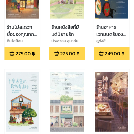
ร้านไม่สะดวก
ร้านหนังสือที่มี
ร้านอาหาร
ซื้อของคุณทก
แต่นิยายรัก
เวทมนตร์ของ
โก
คนอยากสมหวัง
คิมโฮย็อน
ประชาคม ลุนาชัย
คูซังฮี
275.00
฿
225.00
฿
249.00
฿