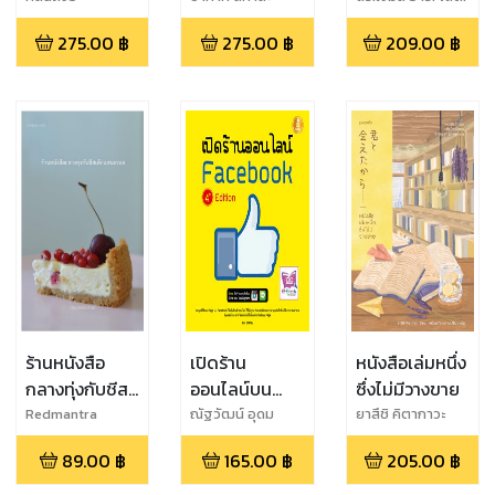
นายแพทย์นที สาคร
ร้านเวทมนตร์
275.00
฿
275.00
฿
209.00
฿
ยุทธเดช
อยู่ในใจ
ร้านหนังสือ
เปิดร้าน
หนังสือเล่มหนึ่ง
กลางทุ่งกับชีส
ออนไลน์บน
ซึ่งไม่มีวางขาย
เค้กแสนอร่อย
Facebook 4th
Redmantra
ณัฐวัฒน์ อุดม
ยาสึชิ คิตากาวะ
ทรัพย์พงศ์
Edition
89.00
฿
165.00
฿
205.00
฿