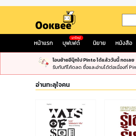
มาใหม่
หน้าแรก
บุฟเฟต์
นิยาย
หนังสือ
โอนย้ายอีบุ๊กไป Pinto ได้แล้ววันนี้ กดเลย
รับทันทีโค้ดลด ซื้อและอ่านได้ต่อเนื่องที่ Pi
อ่านทะลุใจคน