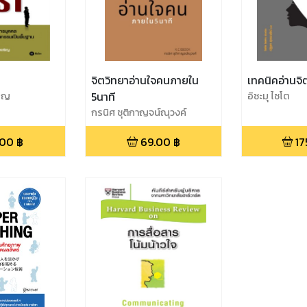
จิตวิทยาอ่านใจคนภายใน
เทคนิคอ่านจิตรู
ริญ
5นาที
อิซะมุ ไซโต
กรนิศ ชุติกาญจน์ณุวงค์
.00
฿
69.00
฿
17