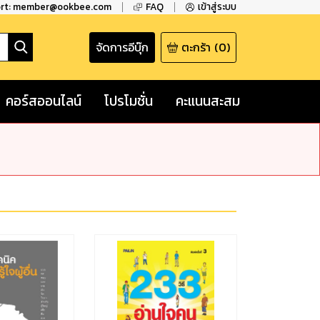
ort: member@ookbee.com
FAQ
เข้าสู่ระบบ
จัดการอีบุ๊ก
ตะกร้า
(
0
)
คอร์สออนไลน์
โปรโมชั่น
คะแนนสะสม