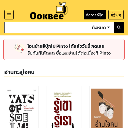
จัดการอีบุ๊ก
(
0
)
ทั้งหมด
โอนย้ายอีบุ๊กไป Pinto ได้แล้ววันนี้ กดเลย
รับทันทีโค้ดลด ซื้อและอ่านได้ต่อเนื่องที่ Pinto
อ่านทะลุใจคน