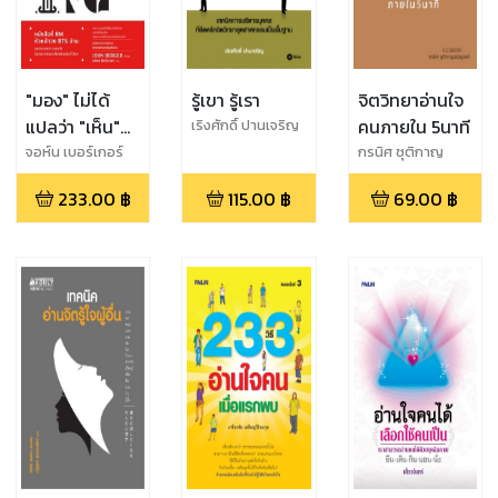
"มอง" ไม่ได้
รู้เขา รู้เรา
จิตวิทยาอ่านใจ
แปลว่า "เห็น"
คนภายใน 5นาที
เริงศักดิ์ ปานเจริญ
Ways of
จอห์น เบอร์เกอร์
กรนิศ ชุติกาญ
จน์ณุวงค์
Seeing
233.00
฿
115.00
฿
69.00
฿