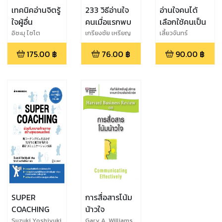
เทคนิคอ่านจิตรู้
233 วิธีอ่านใจ
อ่านใจคนได้
ใจผู้อื่น
คนเมื่อแรกพบ
เลือกใช้คนเป็น
อิซะมุ ไซโต
เกรียงชัย เหรียญ
เสี้ยวจันทร์
วิริยะกุล
175.00
฿
76.00
฿
90.00
฿
SUPER
การสื่อสารโน้ม
COACHING
น้าวใจ
Suzuki Yoshiyuki
Gary A. Williams