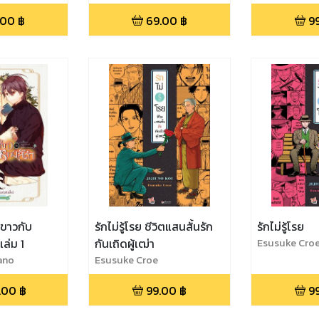
YAMAMOTO
.00
฿
69.00
฿
9
สีขาวกับ
รักไม่รู้โรย ชีวิตแสนสั้นรัก
รักไม่รู้โรย
ล่ม 1
กันเถิดผู้เฒ่า
Esusuke Cro
ano
Esusuke Croe
.00
฿
99.00
฿
9