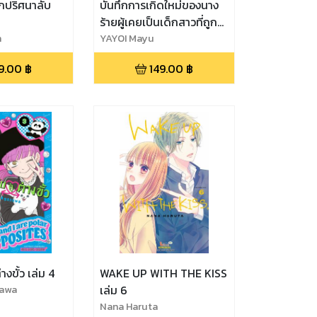
รักปริศนาลับ
บันทึกการเกิดใหม่ของนาง
ร้ายผู้เคยเป็นเด็กสาวที่ถูก
n
กลั่นแกล้งฯ เล่ม 1
YAYOI Mayu
9.00
฿
149.00
฿
่างขั้ว เล่ม 4
WAKE UP WITH THE KISS
sawa
เล่ม 6
Nana Haruta