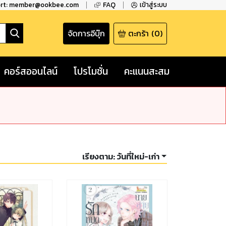
ort: member@ookbee.com
FAQ
เข้าสู่ระบบ
จัดการอีบุ๊ก
ตะกร้า
(
0
)
คอร์สออนไลน์
โปรโมชั่น
คะแนนสะสม
เรียงตาม:
วันที่ใหม่-เก่า