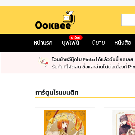
มาใหม่
หน้าแรก
บุฟเฟต์
นิยาย
หนังสือ
โอนย้ายอีบุ๊กไป Pinto ได้แล้ววันนี้ กดเลย
รับทันทีโค้ดลด ซื้อและอ่านได้ต่อเนื่องที่ Pi
การ์ตูนโรแมนติก