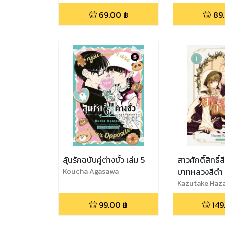
69.00
฿
89
ลุ้นรักฉบับคู่ต่างขั้ว เล่ม 5
สาวศักดิ์สิทธิ์
Koucha Agasawa
บาทหลวงสีดำ เ
Kazutake Haz
99.00
฿
149