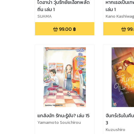
ไดอาน่า วุ่นรักยัยเงือกพลัด
หากเธอเป็นเทพ
ถิ่น เล่ม 1
เล่ม 1
SUAMA
Kano Kashiwag
99.00
฿
99
แกล้งนัก รักนะรู้ยัง? เล่ม 15
จันทร์เร้นในค
Yamamoto Souichirou
3
Kuzushiro