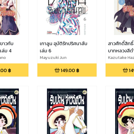
สีขาวกับ
เกาลูน อุบัติรักปริศนาลับ
สาวศักดิ์สิทธิ
เล่ม 4
เล่ม 6
บาทหลวงสีดำ
ano
Mayuzuki Jun
Kazutake Ha
.00
฿
149.00
฿
14