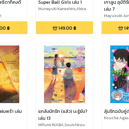
ธิดาก็คงดี
Super Ball Girls เล่ม 1
เกาลูน อุบัติ
Muneyuki Kaneshiro,Akira
เล่ม 7
HIRAMOTO
i
Mayuzuki Ju
.00
฿
149.00
฿
14
ืนฝนพรำ เล่ม
แกล้งนักรัก (แล้ว) นะรู้ยัง?
ลุ้นรักฉบับคู่ต
เล่ม 13
Koucha Aga
Mifumi INABA,Souichirou