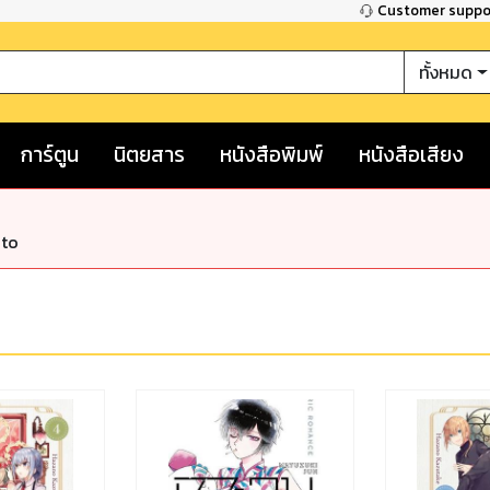
Customer supp
ทั้งหมด
การ์ตูน
นิตยสาร
หนังสือพิมพ์
หนังสือเสียง
nto