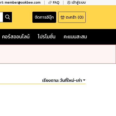
ort: member@ookbee.com
FAQ
เข้าสู่ระบบ
จัดการอีบุ๊ก
ตะกร้า
(
0
)
คอร์สออนไลน์
โปรโมชั่น
คะแนนสะสม
เรียงตาม:
วันที่ใหม่-เก่า