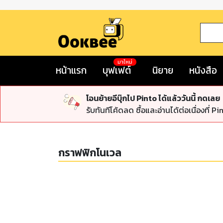
มาใหม่
หน้าแรก
บุฟเฟต์
นิยาย
หนังสือ
โอนย้ายอีบุ๊กไป Pinto ได้แล้ววันนี้ กดเลย
รับทันทีโค้ดลด ซื้อและอ่านได้ต่อเนื่องที่ Pi
กราฟฟิกโนเวล