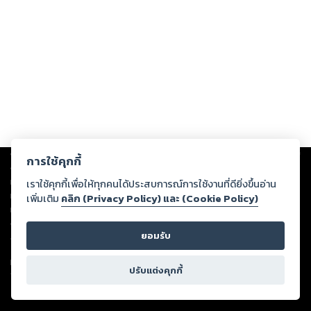
Copyright ©
2026
Storylog Co., Ltd. - สตอรี่ล็อกขอสงวนสิทธิ์ไม่รับผิดชอบ
การใช้คุกกี้
ต่อผลงานหรือเนื้อหาใดที่อัปโหลดผ่านเว็บไซต์และปรากฏว่าละเมิดสิทธิใน
ทรัพย์สินทางปัญญาของบุคคลอื่นหรือขัดต่อกฎหมายและศีลธรรม ดังนั้น ผู้อ่าน
เราใช้คุกกี้เพื่อให้ทุกคนได้ประสบการณ์การใช้งานที่ดียิ่งขึ้นอ่าน
ทุกท่านโปรดใช้วิจารณญาณในการกลั่นกรองด้วยตนเอง และหากท่านพบว่าส่วน
เพิ่มเติม
คลิก (Privacy Policy) และ (Cookie Policy)
หนึ่งส่วนใดขัดต่อกฎหมายและศีลธรรม กรุณาแจ้งมายังบริษัท เพื่อทีมงานจะได้
ดำเนินการในทันที ทั้งนี้ ทางสตอรี่ล็อกขอสงวนลิขสิทธิ์ตามพระราชบัญญัติ
ยอมรับ
ลิขสิทธิ์ พ.ศ. 2537 (ฉบับล่าสุด)
For support: member@ookbee.com
ปรับแต่งคุกกี้
Version
1.3.17