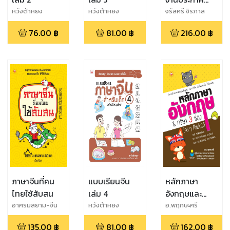
เสียงตามสาย
หวังต้าหยง
หวังต้าหยง
จรัสศรี จิรภาส
76.00
฿
81.00
฿
216.00
฿
ภาษาจีนที่คน
แบบเรียนจีน
หลักภาษา
ไทยใช้สับสน
เล่ม 4
อังกฤษและ
กริยา 3 ช่อง
อาศรมสยาม-จีน
หวังต้าหยง
อ.พฤกษะศรี
วิทยา
ใคร ๆ ก็แม่นได้
135.00
฿
81.00
฿
162.00
฿