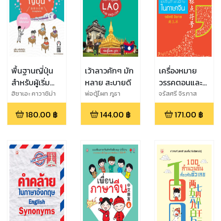
พื้นฐานญี่ปุ่น
เว้าลาวคักๆ มัก
เครื่องหมาย
สำหรับผู้เริ่ม
หลาย สะบายดี
วรรคตอนและ
เรียน
สัญลักษณ์
ฮิชาเอะ คาวาชิม่า
พ่อตู้ไผท ภูธา
จรัสศรี จิรภาส
พิเศษในภาษา
180.00
฿
144.00
฿
171.00
฿
จีน