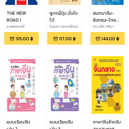
THE NEW
พูดญี่ปุ่น มั่นใจ
สนทนาจีน-
ROAD 1
ได้
อังกฤษ-ไทย
แอร์สจ๊วตมือ
อ.พฤกษะศรี
รินนภา เอนกพัฒน
ดร.นริศ วศินา
กิจ
นนท์,สุกัญญา วศิน
อาชีพ
315.00
฿
117.00
฿
144.00
฿
านนท์,ศตวรรษ ซื่อ
อุดมสิน
แบบเรียนจีน
แบบเรียนจีน
ภาษาจีนสำหรับ
เล่ม 2
เล่ม 3
งานประกาศ