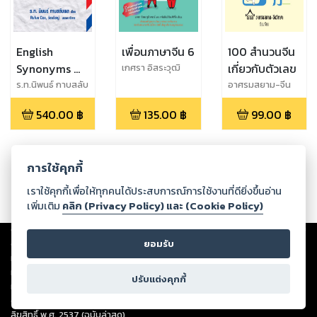
English
เพื่อนภาษาจีน 6
100 สำนวนจีน
Synonyms คำ
เกี่ยวกับตัวเลข
เกศรา อิสระวุฒิ
วรรธน์,หทัยรัตน์
คล้ายในภาษา
ร.ท.นิพนธ์ กาบสลับ
อาศรมสยาม-จีน
รัตนศิริวิไล
พล
วิทยา
อังกฤษ
540.00
฿
135.00
฿
99.00
฿
การใช้คุกกี้
เราใช้คุกกี้เพื่อให้ทุกคนได้ประสบการณ์การใช้งานที่ดียิ่งขึ้นอ่าน
เพิ่มเติม
คลิก (Privacy Policy) และ (Cookie Policy)
Copyright ©
2026
Storylog Co., Ltd. - สตอรี่ล็อกขอสงวนสิทธิ์ไม่รับผิดชอบ
ต่อผลงานหรือเนื้อหาใดที่อัปโหลดผ่านเว็บไซต์และปรากฏว่าละเมิดสิทธิใน
ยอมรับ
ทรัพย์สินทางปัญญาของบุคคลอื่นหรือขัดต่อกฎหมายและศีลธรรม ดังนั้น ผู้อ่าน
ทุกท่านโปรดใช้วิจารณญาณในการกลั่นกรองด้วยตนเอง และหากท่านพบว่าส่วน
ปรับแต่งคุกกี้
หนึ่งส่วนใดขัดต่อกฎหมายและศีลธรรม กรุณาแจ้งมายังบริษัท เพื่อทีมงานจะได้
ดำเนินการในทันที ทั้งนี้ ทางสตอรี่ล็อกขอสงวนลิขสิทธิ์ตามพระราชบัญญัติ
ลิขสิทธิ์ พ.ศ. 2537 (ฉบับล่าสุด)