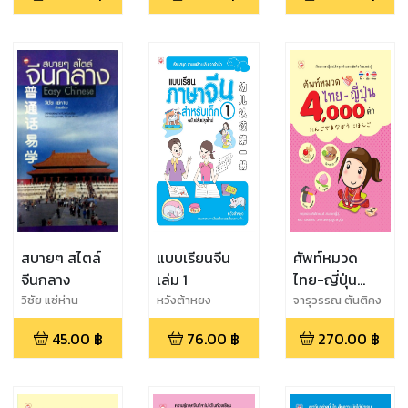
สบายๆ สไตล์
แบบเรียนจีน
ศัพท์หมวด
จีนกลาง
เล่ม 1
ไทย-ญี่ปุ่น
4,000 คำ
วิชัย แซ่ห่าน
หวังต้าหยง
จารุวรรณ ตันติคง
พันธ์,อลีน เฉลิมชัย
45.00
฿
76.00
฿
270.00
฿
กิจ