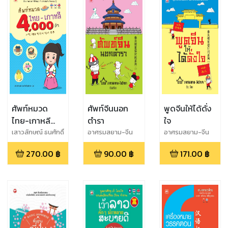
ศัพท์หมวด
ศัพท์จีนนอก
พูดจีนให้ได้ดั่ง
ไทย-เกาหลี
ตำรา
ใจ
4,000 คำ
เสาวลักษณ์ ธนศักดิ์
อาศรมสยาม-จีน
อาศรมสยาม-จีน
รุ่งเรือง
วิทยา
วิทยา
270.00
฿
90.00
฿
171.00
฿